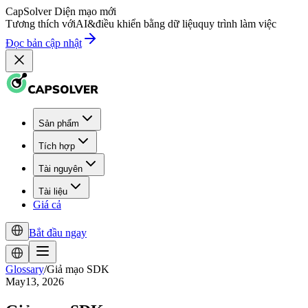
CapSolver
Diện mạo mới
Tương thích với
AI
&
điều khiển bằng dữ liệu
quy trình làm việc
Đọc bản cập nhật
Sản phẩm
Tích hợp
Tài nguyên
Tài liệu
Giá cả
Bắt đầu ngay
Glossary
/
Giả mạo SDK
May13, 2026