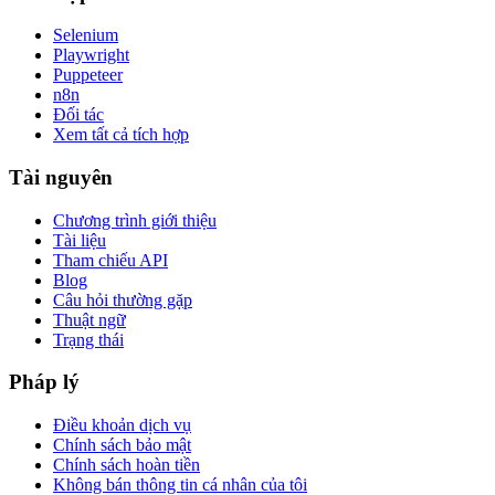
Selenium
Playwright
Puppeteer
n8n
Đối tác
Xem tất cả tích hợp
Tài nguyên
Chương trình giới thiệu
Tài liệu
Tham chiếu API
Blog
Câu hỏi thường gặp
Thuật ngữ
Trạng thái
Pháp lý
Điều khoản dịch vụ
Chính sách bảo mật
Chính sách hoàn tiền
Không bán thông tin cá nhân của tôi