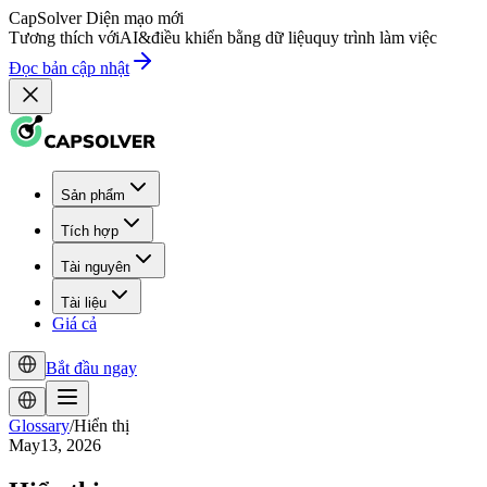
CapSolver
Diện mạo mới
Tương thích với
AI
&
điều khiển bằng dữ liệu
quy trình làm việc
Đọc bản cập nhật
Sản phẩm
Tích hợp
Tài nguyên
Tài liệu
Giá cả
Bắt đầu ngay
Glossary
/
Hiển thị
May13, 2026