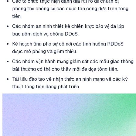
Các tổ chức thực hiện đánh giá rủi ro để chuẩn bị
phòng thủ chống lại các cuộc tấn công dựa trên tống
tiền.
Các nhóm an ninh thiết kế chiến lược bảo vệ đa lớp
bao gồm dịch vụ chống DDoS.
Kế hoạch ứng phó sự cố nơi các tình huống RDDoS
được mô phỏng và giảm thiểu.
Các nhóm vận hành mạng giám sát các mẫu giao thông
bất thường có thể cho thấy mối đe dọa tống tiền.
Tài liệu đào tạo về nhận thức an ninh mạng về các kỹ
thuật tống tiền đang phát triển.