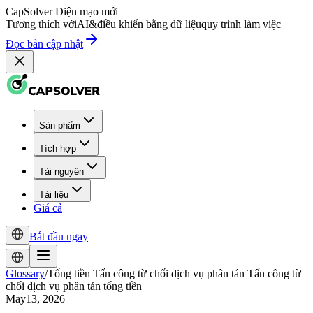
CapSolver
Diện mạo mới
Tương thích với
AI
&
điều khiển bằng dữ liệu
quy trình làm việc
Đọc bản cập nhật
Sản phẩm
Tích hợp
Tài nguyên
Tài liệu
Giá cả
Bắt đầu ngay
Glossary
/
Tống tiền Tấn công từ chối dịch vụ phân tán Tấn công từ
chối dịch vụ phân tán tống tiền
May13, 2026