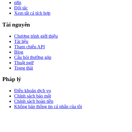
n8n
Đối tác
Xem tất cả tích hợp
Tài nguyên
Chương trình giới thiệu
Tài liệu
Tham chiếu API
Blog
Câu hỏi thường gặp
Thuật ngữ
Trạng thái
Pháp lý
Điều khoản dịch vụ
Chính sách bảo mật
Chính sách hoàn tiền
Không bán thông tin cá nhân của tôi