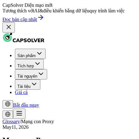
CapSolver
Diện mạo mới
Tương thích với
AI
&
điều khiển bằng dữ liệu
quy trình làm việc
Đọc bản cập nhật
Sản phẩm
Tích hợp
Tài nguyên
Tài liệu
Giá cả
Bắt đầu ngay
Glossary
/
Mạng con Proxy
May11, 2026