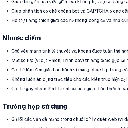
Giúp đơn giản hóa việc gỡ lỗi và khắc phục sự cố bằng c
Giúp phân tích cơ chế chống bot và CAPTCHA ở các cấ
Hỗ trợ tương thích giữa các hệ thống, công cụ và nhà c
Nhược điểm
Chủ yếu mang tính lý thuyết và không được tuân thủ ngh
Một số lớp (ví dụ: Phiên, Trình bày) thường được gộp lại h
Có thể làm đơn giản hóa hành vi mạng phức tạp trong cá
Không luôn áp dụng trực tiếp cho các kiến trúc hiện đạ
Có thể gây nhầm lẫn khi ánh xạ các giao thức thực tế và
Trường hợp sử dụng
Gỡ lỗi các vấn đề mạng trong chuỗi xử lý quét web (ví d