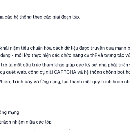
a các hệ thống theo các giai đoạn lớp.
ái niệm tiêu chuẩn hóa cách dữ liệu được truyền qua mạng bằn
g dụng - mỗi lớp thực hiện các chức năng cụ thể và tương tác vớ
trò là một cấu trúc tham khảo giúp các kỹ sư, nhà phát triển v
 cụ quét web, công cụ giải CAPTCHA và hệ thống chống bot ho
Phiên, Trình bày và Ứng dụng, tạo thành một quy trình hoàn chỉ
hống mạng
trách nhiệm giữa các lớp