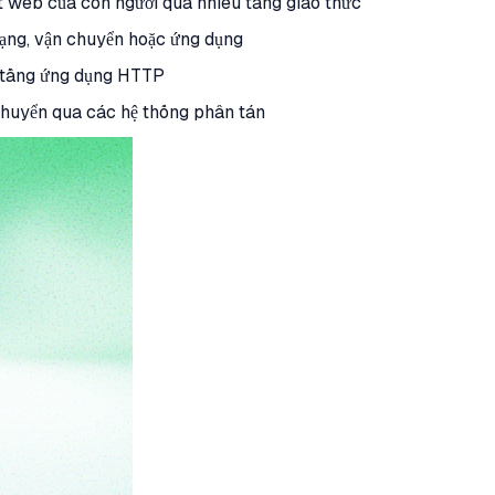
t web của con người qua nhiều tầng giao thức
mạng, vận chuyển hoặc ứng dụng
ở tầng ứng dụng HTTP
 chuyển qua các hệ thống phân tán