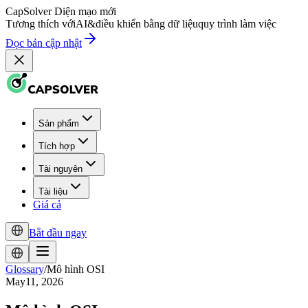
CapSolver
Diện mạo mới
Tương thích với
AI
&
điều khiển bằng dữ liệu
quy trình làm việc
Đọc bản cập nhật
Sản phẩm
Tích hợp
Tài nguyên
Tài liệu
Giá cả
Bắt đầu ngay
Glossary
/
Mô hình OSI
May11, 2026