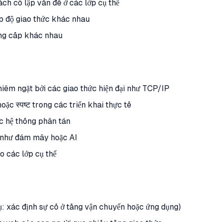
ách cô lập vấn đề ở các lớp cụ thể
p độ giao thức khác nhau
ung cấp khác nhau
iêm ngặt bởi các giao thức hiện đại như TCP/IP
oặc स्पष्ट trong các triển khai thực tế
c hệ thống phân tán
i như đám mây hoặc AI
o các lớp cụ thể
ụ: xác định sự cố ở tầng vận chuyển hoặc ứng dụng)