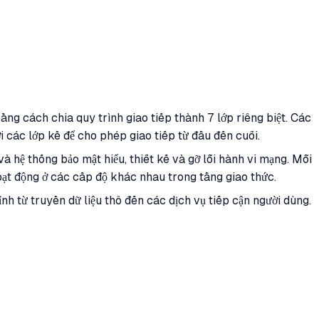
g cách chia quy trình giao tiếp thành 7 lớp riêng biệt. Các
i các lớp kề để cho phép giao tiếp từ đầu đến cuối.
à hệ thống bảo mật hiểu, thiết kế và gỡ lỗi hành vi mạng. Mỗi
ạt động ở các cấp độ khác nhau trong tầng giao thức.
nh từ truyền dữ liệu thô đến các dịch vụ tiếp cận người dùng.