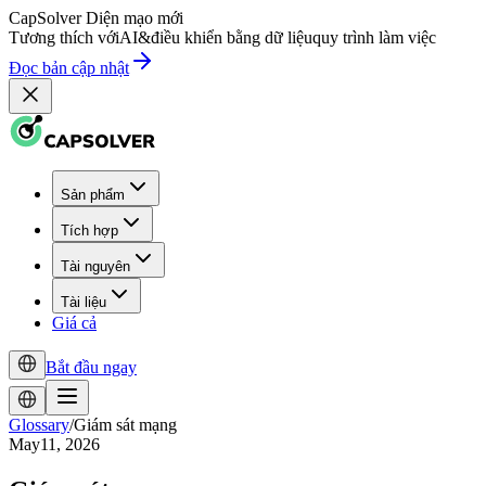
CapSolver
Diện mạo mới
Tương thích với
AI
&
điều khiển bằng dữ liệu
quy trình làm việc
Đọc bản cập nhật
Sản phẩm
Tích hợp
Tài nguyên
Tài liệu
Giá cả
Bắt đầu ngay
Glossary
/
Giám sát mạng
May11, 2026