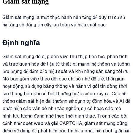
Giám sát mạng
Giám sát mạng là một thực hành nền tảng để duy trì cơ sở
hạ tầng số đáng tin cậy, an toàn và hiệu suất cao.
Định nghĩa
Giám sát mạng đề cập đến việc thu thập liên tục, phân tích
và trực quan hóa dữ liệu từ thiết bị mạng, hệ thống và luồng
lưu lượng để đảm bảo hiệu suất và khả năng sẵn sàng tối ưu.
Nó bao gồm việc theo dõi các chỉ số như độ trễ, thời gian
hoạt động, sử dụng băng thông và hành vi gói tin đồng thời
tạo thông báo khi có bất thường hoặc sự cố xảy ra. Các hệ
thống giám sát hiện đại thường sử dụng tự động hóa và AI để
phát hiện các vấn đề như tắc nghẽn, sự cố hoặc các mô
hình lưu lượng đáng ngờ theo thời gian thực. Trong các bối
cảnh như quét web và giải CAPTCHA, giám sát mạng cũng
được sử dụng để phát hiện các tín hiệu phát hiện bot, giới hạn