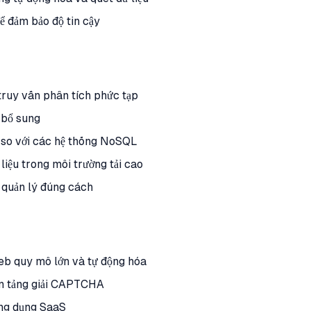
ể đảm bảo độ tin cậy
truy vấn phân tích phức tạp
 bổ sung
n so với các hệ thống NoSQL
liệu trong môi trường tải cao
c quản lý đúng cách
 web quy mô lớn và tự động hóa
ền tảng giải CAPTCHA
ứng dụng SaaS