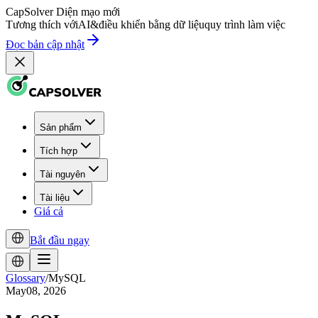
CapSolver
Diện mạo mới
Tương thích với
AI
&
điều khiển bằng dữ liệu
quy trình làm việc
Đọc bản cập nhật
Sản phẩm
Tích hợp
Tài nguyên
Tài liệu
Giá cả
Bắt đầu ngay
Glossary
/
MySQL
May08, 2026