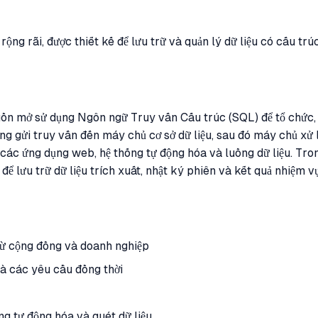
ng rãi, được thiết kế để lưu trữ và quản lý dữ liệu có cấu trú
n mở sử dụng Ngôn ngữ Truy vấn Cấu trúc (SQL) để tổ chức, tr
 gửi truy vấn đến máy chủ cơ sở dữ liệu, sau đó máy chủ xử lý
ác ứng dụng web, hệ thống tự động hóa và luồng dữ liệu. Tron
lưu trữ dữ liệu trích xuất, nhật ký phiên và kết quả nhiệm vụ
 từ cộng đồng và doanh nghiệp
và các yêu cầu đồng thời
g tự động hóa và quét dữ liệu