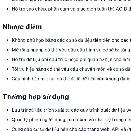
Hỗ trợ sao chép, phân cụm và giao dịch tuân thủ ACID đ
Nhược điểm
Không phù hợp bằng các cơ sở dữ liệu tiên tiến cho các 
Mở rộng ngang có thể yêu cầu cấu hình và cơ sở hạ tầng
Hỗ trợ dữ liệu phi cấu trúc hoặc phi quan hệ hạn chế hơ
Tối ưu hiệu năng có thể yêu cầu chuyên môn về cơ sở dữ 
Cấu hình bảo mật sai có thể để lộ dữ liệu nếu không đượ
Trường hợp sử dụng
Lưu trữ dữ liệu trích xuất từ các quy trình quét dữ liệu
Quản lý phiên người dùng, mã token và nhật ký trong n
Cung cấp cơ sở dữ liệu nền cho các trang web, API và 