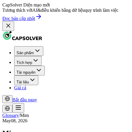
CapSolver
Diện mạo mới
Tương thích với
AI
&
điều khiển bằng dữ liệu
quy trình làm việc
Đọc bản cập nhật
Sản phẩm
Tích hợp
Tài nguyên
Tài liệu
Giá cả
Bắt đầu ngay
Glossary
/
Mim
May08, 2026