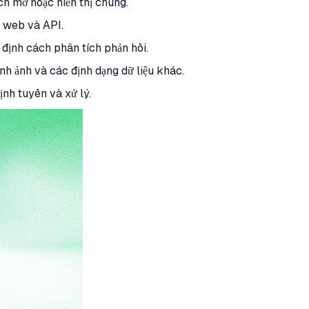
h mở hoặc hiển thị chúng.
g web và API.
định cách phân tích phản hồi.
h ảnh và các định dạng dữ liệu khác.
nh tuyến và xử lý.