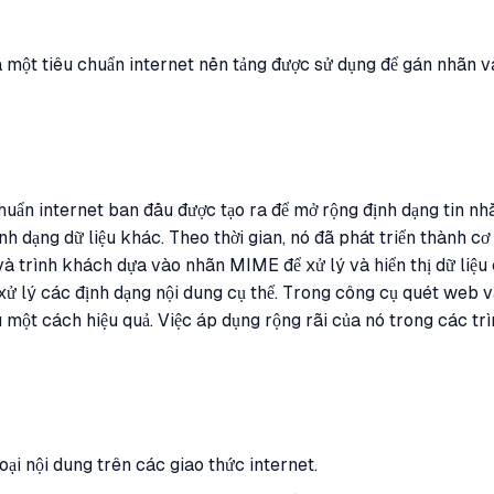
à một tiêu chuẩn internet nền tảng được sử dụng để gán nhãn v
uẩn internet ban đầu được tạo ra để mở rộng định dạng tin nh
nh dạng dữ liệu khác. Theo thời gian, nó đã phát triển thành c
và trình khách dựa vào nhãn MIME để xử lý và hiển thị dữ liệ
 lý các định dạng nội dung cụ thể. Trong công cụ quét web và 
u một cách hiệu quả. Việc áp dụng rộng rãi của nó trong các tr
ại nội dung trên các giao thức internet.