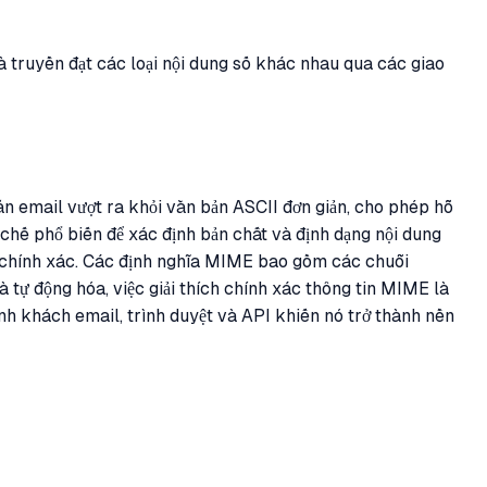
à truyền đạt các loại nội dung số khác nhau qua các giao
ắn email vượt ra khỏi văn bản ASCII đơn giản, cho phép hỗ
ơ chế phổ biến để xác định bản chất và định dạng nội dung
u chính xác. Các định nghĩa MIME bao gồm các chuỗi
tự động hóa, việc giải thích chính xác thông tin MIME là
ình khách email, trình duyệt và API khiến nó trở thành nền