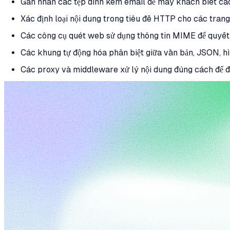
Gán nhãn các tệp đính kèm email để máy khách biết các
Xác định loại nội dung trong tiêu đề HTTP cho các tran
Các công cụ quét web sử dụng thông tin MIME để quyết 
Các khung tự động hóa phân biệt giữa văn bản, JSON, hìn
Các proxy và middleware xử lý nội dung đúng cách để đị