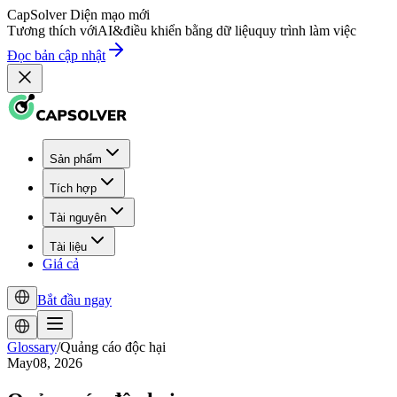
CapSolver
Diện mạo mới
Tương thích với
AI
&
điều khiển bằng dữ liệu
quy trình làm việc
Đọc bản cập nhật
Sản phẩm
Tích hợp
Tài nguyên
Tài liệu
Giá cả
Bắt đầu ngay
Glossary
/
Quảng cáo độc hại
May08, 2026