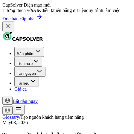
CapSolver
Diện mạo mới
Tương thích với
AI
&
điều khiển bằng dữ liệu
quy trình làm việc
Đọc bản cập nhật
Sản phẩm
Tích hợp
Tài nguyên
Tài liệu
Giá cả
Bắt đầu ngay
Glossary
/
Tạo nguồn khách hàng tiềm năng
May08, 2026