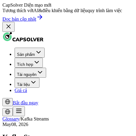
CapSolver
Diện mạo mới
Tương thích với
AI
&
điều khiển bằng dữ liệu
quy trình làm việc
Đọc bản cập nhật
Sản phẩm
Tích hợp
Tài nguyên
Tài liệu
Giá cả
Bắt đầu ngay
Glossary
/
Kafka Streams
May08, 2026