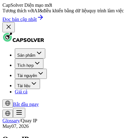
CapSolver
Diện mạo mới
Tương thích với
AI
&
điều khiển bằng dữ liệu
quy trình làm việc
Đọc bản cập nhật
Sản phẩm
Tích hợp
Tài nguyên
Tài liệu
Giá cả
Bắt đầu ngay
Glossary
/
Quay IP
May07, 2026