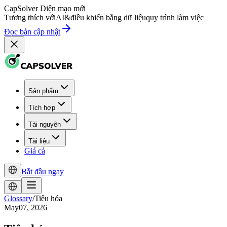
CapSolver
Diện mạo mới
Tương thích với
AI
&
điều khiển bằng dữ liệu
quy trình làm việc
Đọc bản cập nhật
Sản phẩm
Tích hợp
Tài nguyên
Tài liệu
Giá cả
Bắt đầu ngay
Glossary
/
Tiêu hóa
May07, 2026