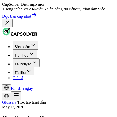
CapSolver
Diện mạo mới
Tương thích với
AI
&
điều khiển bằng dữ liệu
quy trình làm việc
Đọc bản cập nhật
Sản phẩm
Tích hợp
Tài nguyên
Tài liệu
Giá cả
Bắt đầu ngay
Glossary
/
Học tập tăng dần
May07, 2026