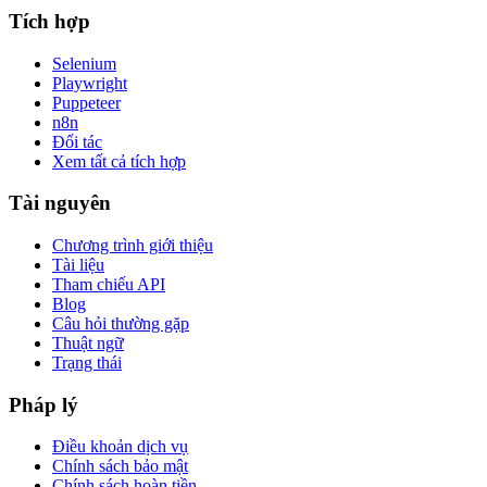
Tích hợp
Selenium
Playwright
Puppeteer
n8n
Đối tác
Xem tất cả tích hợp
Tài nguyên
Chương trình giới thiệu
Tài liệu
Tham chiếu API
Blog
Câu hỏi thường gặp
Thuật ngữ
Trạng thái
Pháp lý
Điều khoản dịch vụ
Chính sách bảo mật
Chính sách hoàn tiền