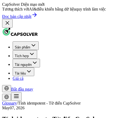
CapSolver
Diện mạo mới
Tương thích với
AI
&
điều khiển bằng dữ liệu
quy trình làm việc
Đọc bản cập nhật
Sản phẩm
Tích hợp
Tài nguyên
Tài liệu
Giá cả
Bắt đầu ngay
Glossary
/
Tính idempotent - Từ điển CapSolver
May07, 2026