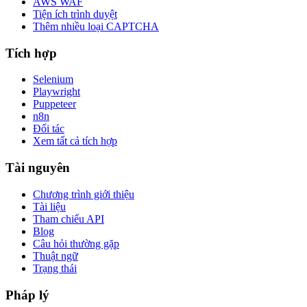
AWS WAF
Tiện ích trình duyệt
Thêm nhiều loại CAPTCHA
Tích hợp
Selenium
Playwright
Puppeteer
n8n
Đối tác
Xem tất cả tích hợp
Tài nguyên
Chương trình giới thiệu
Tài liệu
Tham chiếu API
Blog
Câu hỏi thường gặp
Thuật ngữ
Trạng thái
Pháp lý