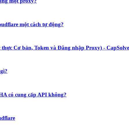
dụng một proxy?
loudflare một cách tự động?
c thực Cơ bản, Token và Đăng nhập Proxy) - CapSolv
 gì?
TCHA có cung cấp API không?
udflare