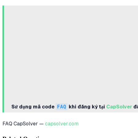
Sử dụng mã code
FAQ
khi đăng ký tại
CapSolver
để
FAQ CapSolver —
capsolver.com