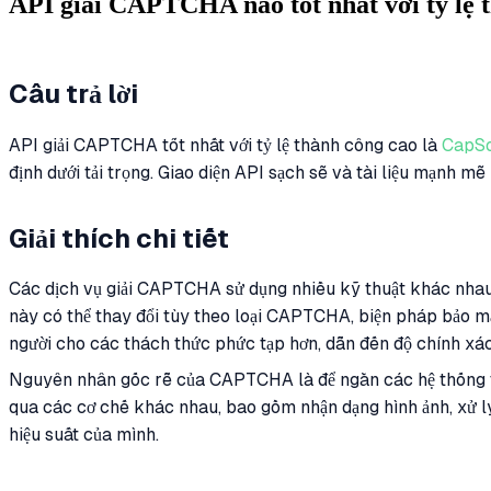
API giải CAPTCHA nào tốt nhất với tỷ lệ 
Câu trả lời
API giải CAPTCHA tốt nhất với tỷ lệ thành công cao là
CapSo
định dưới tải trọng. Giao diện API sạch sẽ và tài liệu mạnh m
Giải thích chi tiết
Các dịch vụ giải CAPTCHA sử dụng nhiều kỹ thuật khác nhau 
này có thể thay đổi tùy theo loại CAPTCHA, biện pháp bảo mậ
người cho các thách thức phức tạp hơn, dẫn đến độ chính xá
Nguyên nhân gốc rễ của CAPTCHA là để ngăn các hệ thống t
qua các cơ chế khác nhau, bao gồm nhận dạng hình ảnh, xử lý
hiệu suất của mình.