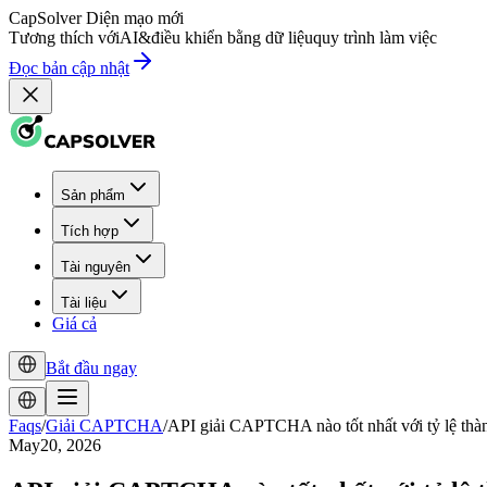
CapSolver
Diện mạo mới
Tương thích với
AI
&
điều khiển bằng dữ liệu
quy trình làm việc
Đọc bản cập nhật
Sản phẩm
Tích hợp
Tài nguyên
Tài liệu
Giá cả
Bắt đầu ngay
Faqs
/
Giải CAPTCHA
/
API giải CAPTCHA nào tốt nhất với tỷ lệ thà
May20, 2026