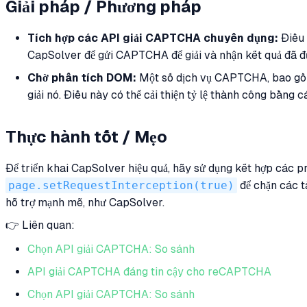
Giải pháp / Phương pháp
Tích hợp các API giải CAPTCHA chuyên dụng:
Điều 
CapSolver để gửi CAPTCHA để giải và nhận kết quả đã đư
Chờ phân tích DOM:
Một số dịch vụ CAPTCHA, bao gồm
giải nó. Điều này có thể cải thiện tỷ lệ thành công bằn
Thực hành tốt / Mẹo
Để triển khai CapSolver hiệu quả, hãy sử dụng kết hợp các p
page.setRequestInterception(true)
để chặn các t
hỗ trợ mạnh mẽ, như CapSolver.
👉 Liên quan:
Chọn API giải CAPTCHA: So sánh
API giải CAPTCHA đáng tin cậy cho reCAPTCHA
Chọn API giải CAPTCHA: So sánh