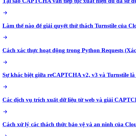
Tại sao CAPTCHA vẫn tiếp tục xuất hiện dù đã sử 
Làm thế nào để giải quyết thử thách Turnstile của C
Cách xác thực hoạt động trong Python Requests (Xá
Sự khác biệt giữa reCAPTCHA v2, v3 và Turnstile là
Các dịch vụ trích xuất dữ liệu từ web và giải CAP
Cách xử lý các thách thức bảo vệ và an ninh của Clo