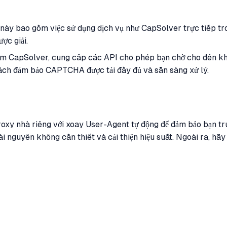
này bao gồm việc sử dụng dịch vụ như CapSolver trực tiếp tr
ợc giải.
 CapSolver, cung cấp các API cho phép bạn chờ cho đến khi
g cách đảm bảo CAPTCHA được tải đầy đủ và sẵn sàng xử lý.
roxy nhà riêng với xoay User-Agent tự động để đảm bảo bạn tru
ài nguyên không cần thiết và cải thiện hiệu suất. Ngoài ra, hã