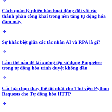
Cách quản lý phiên bản hoạt động đối với các
thành phần công khai trong nền tảng tự động hóa
đám mây
Sự khác biệt giữa các tác nhân AI và RPA là gì?
Làm thế nào để tải xuống tệp sử dụng Puppeteer
trong tự động hóa trình duyệt không đầu
Các lựa chọn thay thế tốt nhất cho Thư viện Python
Requests cho Tự động hóa HTTP