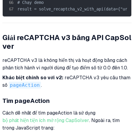
# Chạy demo

result = solve_recaptcha_v2_with_api(data={"url"
Giải reCAPTCHA v3 bằng API CapSol
ver
reCAPTCHA v3 là không hiển thị và hoạt động bằng cách
phân tích hành vi người dùng để tạo điểm số từ 0.0 đến 1.0.
Khác biệt chính so với v2:
reCAPTCHA v3 yêu cầu tham
số
pageAction
.
Tìm pageAction
Cách dễ nhất để tìm pageAction là sử dụng
bộ phát hiện tiện ích mở rộng CapSolver
. Ngoài ra, tìm
trong JavaScript trang: