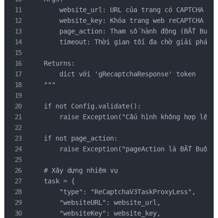
        website_url: URL của trang có CAPTCHA

        website_key: Khóa trang web reCAPTCHA

        page_action: Tham số hành động (BẮT Buộc 
        timeout: Thời gian tối đa chờ giải pháp (
    Returns:

        dict với 'gRecaptchaResponse' token

    """

    if not Config.validate():

        raise Exception("Cấu hình không hợp lệ - 
    if not page_action:

        raise Exception("pageAction là BẮT Buộc c
    # Xây dựng nhiệm vụ

    task = {

        "type": "ReCaptchaV3TaskProxyLess",

        "websiteURL": website_url,

        "websiteKey": website_key,
