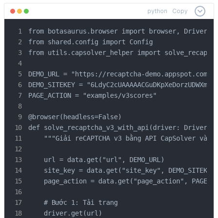
python
Copy
from botasaurus.browser import browser, Driver

from shared.config import Config

from utils.capsolver_helper import solve_recaptch
DEMO_URL = "https://recaptcha-demo.appspot.com/re
DEMO_SITEKEY = "6LdyC2cUAAAAACGuDKpXeDorzUDWXmdqe
PAGE_ACTION = "examples/v3scores"

@browser(headless=False)

def solve_recaptcha_v3_with_api(driver: Driver, d
    """Giải reCAPTCHA v3 bằng API CapSolver và ch
    url = data.get("url", DEMO_URL)

    site_key = data.get("site_key", DEMO_SITEKEY)
    page_action = data.get("page_action", PAGE_AC
    # Bước 1: Tải trang

    driver.get(url)
