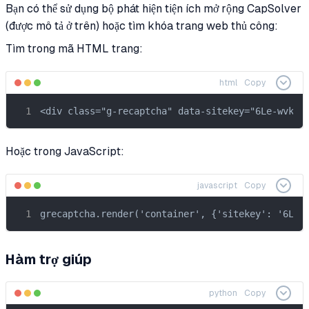
Bạn có thể sử dụng bộ phát hiện tiện ích mở rộng CapSolver
(được mô tả ở trên) hoặc tìm khóa trang web thủ công:
Tìm trong mã HTML trang:
html
Copy
<div class="g-recaptcha" data-sitekey="6Le-wvkSA
Hoặc trong JavaScript:
javascript
Copy
grecaptcha.render('container', {'sitekey': '6Le-
Hàm trợ giúp
python
Copy