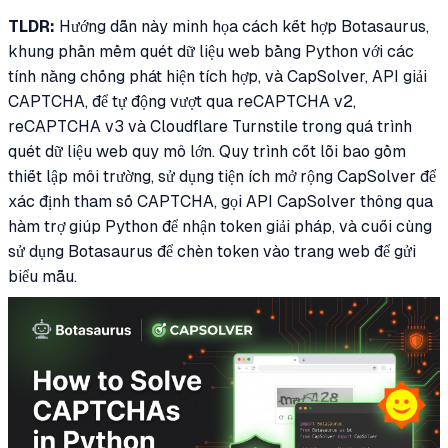
TLDR:
Hướng dẫn này minh họa cách kết hợp Botasaurus,
khung phần mềm quét dữ liệu web bằng Python với các
tính năng chống phát hiện tích hợp, và CapSolver, API giải
CAPTCHA, để tự động vượt qua reCAPTCHA v2,
reCAPTCHA v3 và Cloudflare Turnstile trong quá trình
quét dữ liệu web quy mô lớn. Quy trình cốt lõi bao gồm
thiết lập môi trường, sử dụng tiện ích mở rộng CapSolver để
xác định tham số CAPTCHA, gọi API CapSolver thông qua
hàm trợ giúp Python để nhận token giải pháp, và cuối cùng
sử dụng Botasaurus để chèn token vào trang web để gửi
biểu mẫu.