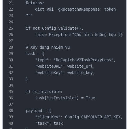
    Returns:

        dict với 'gRecaptchaResponse' token

    """

    if not Config.validate():

        raise Exception("Cấu hình không hợp lệ - 
    # Xây dựng nhiệm vụ

    task = {

        "type": "ReCaptchaV2TaskProxyLess",

        "websiteURL": website_url,

        "websiteKey": website_key,

    }

    if is_invisible:

        task["isInvisible"] = True

    payload = {

        "clientKey": Config.CAPSOLVER_API_KEY,

        "task": task
