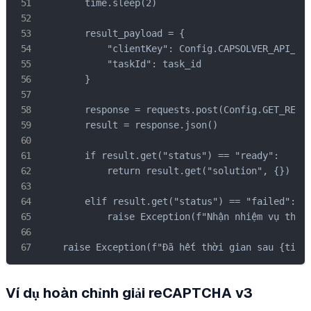
        time.sleep(2)

        result_payload = {

            "clientKey": Config.CAPSOLVER_API_KEY
            "taskId": task_id

        }

        response = requests.post(Config.GET_RESUL
        result = response.json()

        if result.get("status") == "ready":

            return result.get("solution", {})

        elif result.get("status") == "failed":

            raise Exception(f"Nhận nhiệm vụ thất 
    raise Exception(f"Đã hết thời gian sau {time
Ví dụ hoàn chỉnh giải reCAPTCHA v3