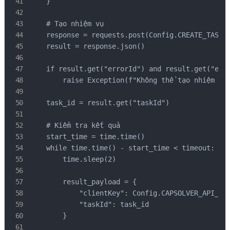
    }

    # Tạo nhiệm vụ

    response = requests.post(Config.CREATE_TASK_E
    result = response.json()

    if result.get("errorId") and result.get("erro
        raise Exception(f"Không thể tạo nhiệm vụ:
    task_id = result.get("taskId")

    # Kiểm tra kết quả

    start_time = time.time()

    while time.time() - start_time < timeout:

        time.sleep(2)

        result_payload = {

            "clientKey": Config.CAPSOLVER_API_KEY
            "taskId": task_id

        }
