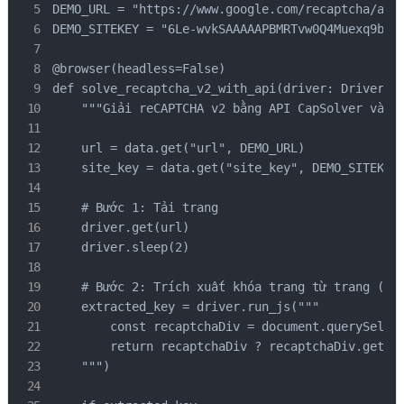
DEMO_URL = "https://www.google.com/recaptcha/api2
DEMO_SITEKEY = "6Le-wvkSAAAAAPBMRTvw0Q4Muexq9bi0D
@browser(headless=False)

def solve_recaptcha_v2_with_api(driver: Driver, d
    """Giải reCAPTCHA v2 bằng API CapSolver và ch
    url = data.get("url", DEMO_URL)

    site_key = data.get("site_key", DEMO_SITEKEY)
    # Bước 1: Tải trang

    driver.get(url)

    driver.sleep(2)

    # Bước 2: Trích xuất khóa trang từ trang (tùy
    extracted_key = driver.run_js("""

        const recaptchaDiv = document.querySelect
        return recaptchaDiv ? recaptchaDiv.getAtt
    """)
