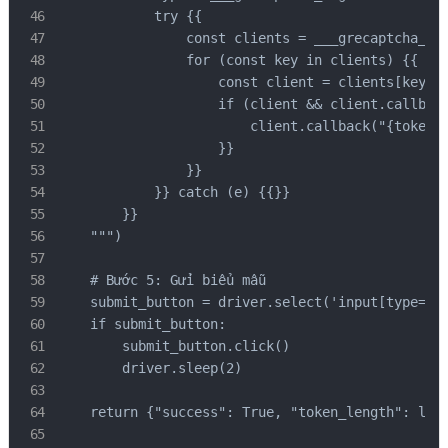
            try {{

                const clients = ___grecaptcha_cfg
                for (const key in clients) {{

                    const client = clients[key];

                    if (client && client.callback
                        client.callback("{token}"
                    }}

                }}

            }} catch (e) {{}}

        }}

    """)

    # Bước 5: Gửi biểu mẫu

    submit_button = driver.select('input[type="su
    if submit_button:

        submit_button.click()

        driver.sleep(2)

    return {"success": True, "token_length": len(