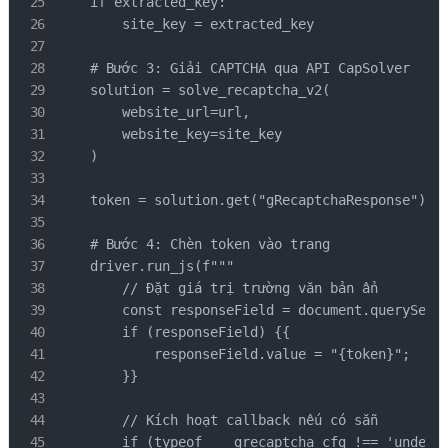
    if extracted_key:

        site_key = extracted_key

    # Bước 3: Giải CAPTCHA qua API CapSolver

    solution = solve_recaptcha_v2(

        website_url=url,

        website_key=site_key

    )

    token = solution.get("gRecaptchaResponse")

    # Bước 4: Chèn token vào trang

    driver.run_js(f"""

        // Đặt giá trị trường văn bản ẩn

        const responseField = document.querySelec
        if (responseField) {{

            responseField.value = "{token}";

        }}

        // Kích hoạt callback nếu có sẵn

        if (typeof ___grecaptcha_cfg !== 'undefin