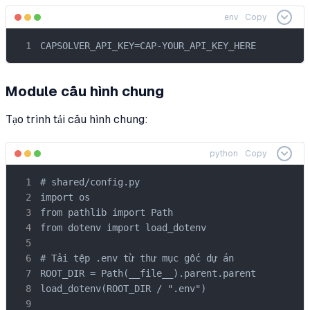
env
Copy
CAPSOLVER_API_KEY=CAP-YOUR_API_KEY_HERE
Module cấu hình chung
Tạo trình tải cấu hình chung:
python
Copy
# shared/config.py

import os

from pathlib import Path

from dotenv import load_dotenv

# Tải tệp .env từ thư mục gốc dự án

ROOT_DIR = Path(__file__).parent.parent

load_dotenv(ROOT_DIR / ".env")
