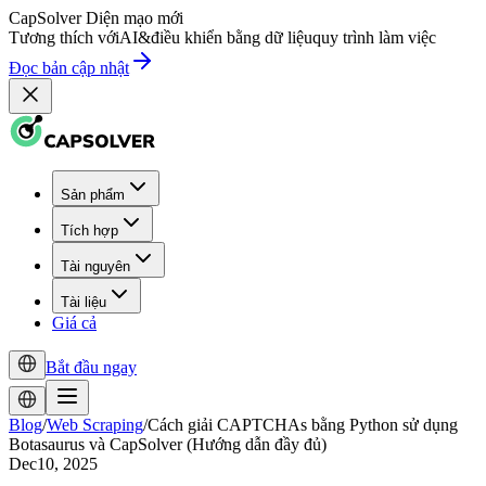
CapSolver
Diện mạo mới
Tương thích với
AI
&
điều khiển bằng dữ liệu
quy trình làm việc
Đọc bản cập nhật
Sản phẩm
Tích hợp
Tài nguyên
Tài liệu
Giá cả
Bắt đầu ngay
Blog
/
Web Scraping
/
Cách giải CAPTCHAs bằng Python sử dụng
Botasaurus và CapSolver (Hướng dẫn đầy đủ)
Dec10, 2025