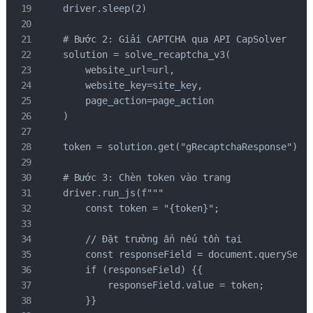
    driver.sleep(2)

    # Bước 2: Giải CAPTCHA qua API CapSolver

    solution = solve_recaptcha_v3(

        website_url=url,

        website_key=site_key,

        page_action=page_action

    )

    token = solution.get("gRecaptchaResponse")

    # Bước 3: Chèn token vào trang

    driver.run_js(f"""

        const token = "{token}";

        // Đặt trường ẩn nếu tồn tại

        const responseField = document.querySelec
        if (responseField) {{

            responseField.value = token;

        }}
