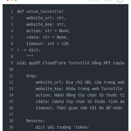
def solve_turnstile(

    website_url: str,

    website_key: str,

    action: str = None,

    cdata: str = None,

    timeout: int = 120

) -> dict:

    """

Giải quyết Cloudflare Turnstile bằng API CapSolve
    Args:

        website_url: Địa chỉ URL của trang web ch
        website_key: Khóa trang web Turnstile (bắ
        action: Hành động tùy chọn từ thuộc tính 
        cdata: Cdata tùy chọn từ thuộc tính data-
        timeout: Thời gian chờ tối đa để nhận giả
    Returns:

        dict với trường 'token'
