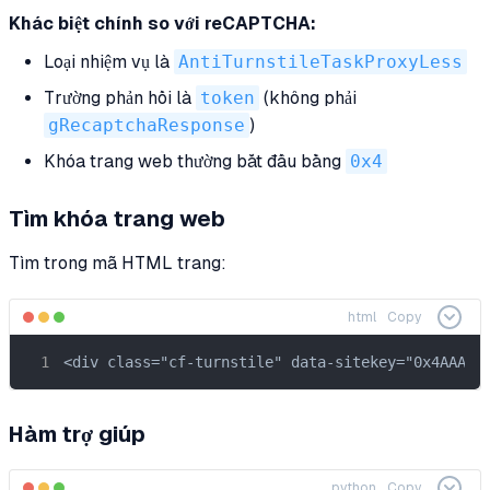
Khác biệt chính so với reCAPTCHA:
Loại nhiệm vụ là
AntiTurnstileTaskProxyLess
Trường phản hồi là
token
(không phải
gRecaptchaResponse
)
Khóa trang web thường bắt đầu bằng
0x4
Tìm khóa trang web
Tìm trong mã HTML trang:
html
Copy
<div class="cf-turnstile" data-sitekey="0x4AAAAA
Hàm trợ giúp
python
Copy