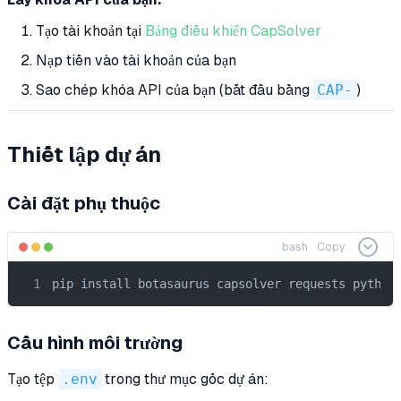
Tạo tài khoản tại
Bảng điều khiển CapSolver
Nạp tiền vào tài khoản của bạn
Sao chép khóa API của bạn (bắt đầu bằng
CAP-
)
Thiết lập dự án
Cài đặt phụ thuộc
bash
Copy
pip install botasaurus capsolver requests python
Cấu hình môi trường
Tạo tệp
.env
trong thư mục gốc dự án: