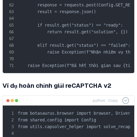
        response = requests.post(Config.GET_RESUL
        result = response.json()

        if result.get("status") == "ready":

            return result.get("solution", {})

        elif result.get("status") == "failed":

            raise Exception(f"Nhận nhiệm vụ thất 
    raise Exception(f"Đã hết thời gian sau {time
Ví dụ hoàn chỉnh giải reCAPTCHA v2
python
Copy
from botasaurus.browser import browser, Driver

from shared.config import Config

from utils.capsolver_helper import solve_recaptch