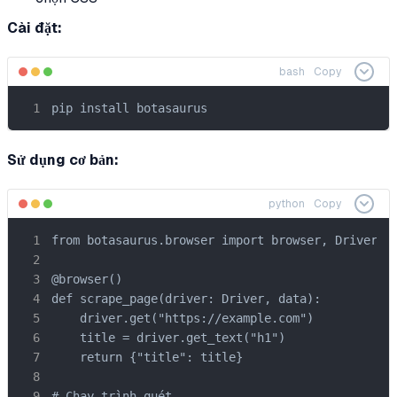
Cài đặt:
bash
Copy
pip install botasaurus
Sử dụng cơ bản:
python
Copy
from botasaurus.browser import browser, Driver

@browser()

def scrape_page(driver: Driver, data):

    driver.get("https://example.com")

    title = driver.get_text("h1")

    return {"title": title}

# Chạy trình quét
