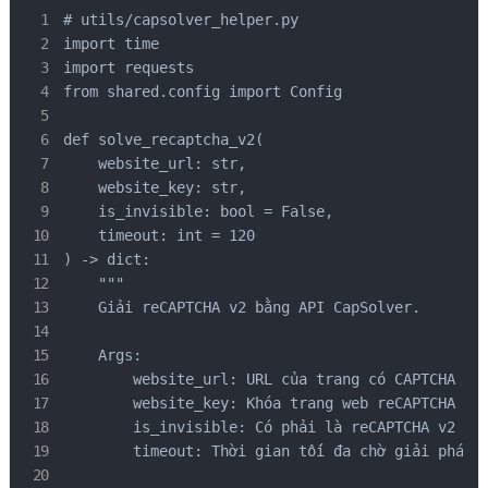
# utils/capsolver_helper.py

import time

import requests

from shared.config import Config

def solve_recaptcha_v2(

    website_url: str,

    website_key: str,

    is_invisible: bool = False,

    timeout: int = 120

) -> dict:

    """

    Giải reCAPTCHA v2 bằng API CapSolver.

    Args:

        website_url: URL của trang có CAPTCHA

        website_key: Khóa trang web reCAPTCHA

        is_invisible: Có phải là reCAPTCHA v2 khô
        timeout: Thời gian tối đa chờ giải pháp (