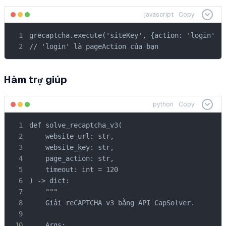
javascript
Copy
grecaptcha.execute('siteKey', {action: 'login'})

// 'login' là pageAction của bạn
Hàm trợ giúp
python
Copy
def solve_recaptcha_v3(

    website_url: str,

    website_key: str,

    page_action: str,

    timeout: int = 120

) -> dict:

    """

    Giải reCAPTCHA v3 bằng API CapSolver.

    Args:
