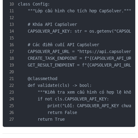
class Config:

    """Lớp cấu hình cho tích hợp CapSolver."""

    # Khóa API CapSolver

    CAPSOLVER_API_KEY: str = os.getenv("CAPSOLVER
    # Các điểm cuối API CapSolver

    CAPSOLVER_API_URL = "https://api.capsolver.co
    CREATE_TASK_ENDPOINT = f"{CAPSOLVER_API_URL}/
    GET_RESULT_ENDPOINT = f"{CAPSOLVER_API_URL}/g
    @classmethod

    def validate(cls) -> bool:

        """Kiểm tra xem cấu hình có hợp lệ không.
        if not cls.CAPSOLVER_API_KEY:

            print("Lỗi: CAPSOLVER_API_KEY chưa đư
            return False

        return True