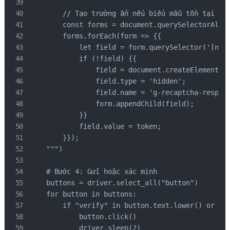
        // Tạo trường ẩn nếu biểu mẫu tồn tại như
        const forms = document.querySelectorAll('
        forms.forEach(form => {{

            let field = form.querySelector('[name
            if (!field) {{

                field = document.createElement('i
                field.type = 'hidden';

                field.name = 'g-recaptcha-respons
                form.appendChild(field);

            }}

            field.value = token;

        }});

    """)

    # Bước 4: Gửi hoặc xác minh

    buttons = driver.select_all("button")

    for button in buttons:

        if "verify" in button.text.lower() or "su
            button.click()

            driver.sleep(2)
