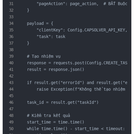
        "pageAction": page_action,  # BẮT Buộc ch
    }

    payload = {

        "clientKey": Config.CAPSOLVER_API_KEY,

        "task": task

    }

    # Tạo nhiệm vụ

    response = requests.post(Config.CREATE_TASK_E
    result = response.json()

    if result.get("errorId") and result.get("erro
        raise Exception(f"Không thể tạo nhiệm vụ:
    task_id = result.get("taskId")

    # Kiểm tra kết quả

    start_time = time.time()

    while time.time() - start_time < timeout:
