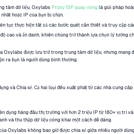
ung tâm dữ liệu, Oxylabs
Proxy ISP quay vòng
là giải pháp hoà
 nhất hoặc IP của bạn bị chặn.
iên tục thực hiện tất cả các bước quét cần thiết và truy cập c
ộ cao và ẩn danh, khiến chúng trở thành lựa chọn lý tưởng cho
a Oxylabs được lưu trữ trong trung tâm dữ liệu, nhưng mang đ
n ra bạn là người dùng bình thường.
ng và Chia sẻ. Cả hai loại đều xuất phát từ các nhà cung cấp đ
dụng hàng đầu thị trường với hơn 2 triệu IP từ 180+ vị trí và
anh và thu thập dữ liệu công khai một cách dễ dàng.
của Oxylabs không bao giờ được chia sẻ giữa nhiều người dùng 