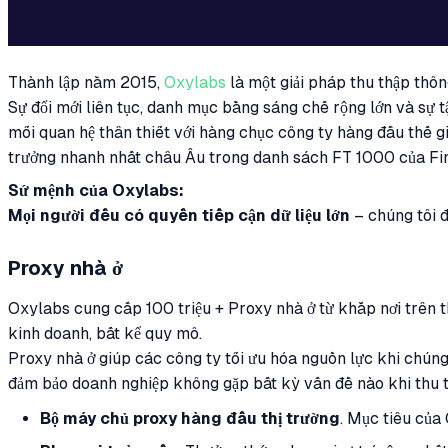
Thành lập năm 2015,
Oxylabs
là một giải pháp thu thập thô
Sự đổi mới liên tục, danh mục bằng sáng chế rộng lớn và sự 
mối quan hệ thân thiết với hàng chục công ty hàng đầu thế 
trưởng nhanh nhất châu Âu trong danh sách FT 1000 của Fi
Sứ mệnh của Oxylabs:
Mọi người đều có quyền tiếp cận dữ liệu lớn
– chúng tôi đ
Proxy nhà ở
Oxylabs cung cấp 100 triệu + Proxy nhà ở từ khắp nơi trên t
kinh doanh, bất kể quy mô.
Proxy nhà ở giúp các công ty tối ưu hóa nguồn lực khi chún
đảm bảo doanh nghiệp không gặp bất kỳ vấn đề nào khi thu t
Bộ máy chủ proxy hàng đầu thị trường
. Mục tiêu của