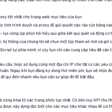
xy tốt nhất cho trang web mục tiêu của bạn.
ộc tính trình duyệt và proxy để giải quyết các rào cản bằng cá
– tạo vòng lặp phản hồi hiệu quả giữa kết quả quét và động cơ 
, hệ thống của chúng tôi sẽ chọn một tập tham số mới và gửi l
cript tại phía mình, vì vậy bạn chỉ cần cung cấp tiêu đề cần
u cầu, hoặc sử dụng cùng một địa chỉ IP cho tất cả các yêu cầ
tuần. Ngay khi bạn đăng ký dùng thử miễn phí, bạn sẽ nhận đư
 để gọi điện nhanh nếu bạn cần sự giúp đỡ để bắt đầu.
eb công khai từ các trang phức tạp nhất. Có bốn loại API thu t
u được xây dựng đặc biệt cho các mục tiêu khác nhau để cải thi