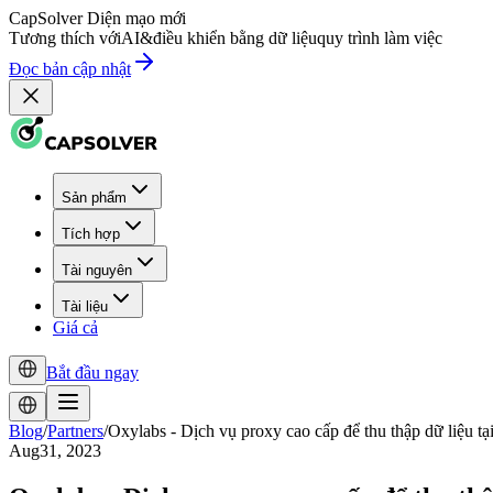
CapSolver
Diện mạo mới
Tương thích với
AI
&
điều khiển bằng dữ liệu
quy trình làm việc
Đọc bản cập nhật
Sản phẩm
Tích hợp
Tài nguyên
Tài liệu
Giá cả
Bắt đầu ngay
Blog
/
Partners
/
Oxylabs - Dịch vụ proxy cao cấp để thu thập dữ liệu tạ
Aug31, 2023