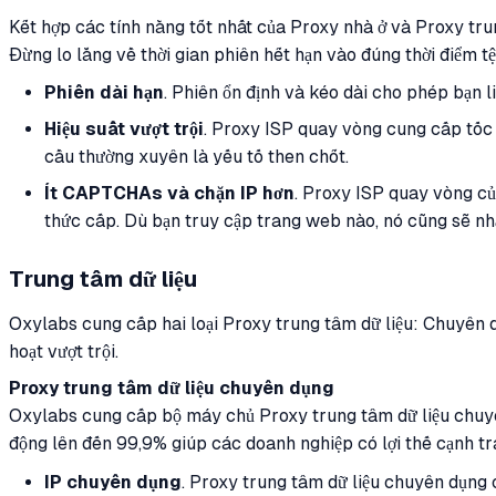
Kết hợp các tính năng tốt nhất của Proxy nhà ở và Proxy tr
Đừng lo lắng về thời gian phiên hết hạn vào đúng thời điểm tệ
Phiên dài hạn
. Phiên ổn định và kéo dài cho phép bạn l
Hiệu suất vượt trội
. Proxy ISP quay vòng cung cấp tốc đ
cầu thường xuyên là yếu tố then chốt.
Ít CAPTCHAs và chặn IP hơn
. Proxy ISP quay vòng củ
thức cấp. Dù bạn truy cập trang web nào, nó cũng sẽ nhậ
Trung tâm dữ liệu
Oxylabs cung cấp hai loại Proxy trung tâm dữ liệu: Chuyên dụ
hoạt vượt trội.
Proxy trung tâm dữ liệu chuyên dụng
Oxylabs cung cấp bộ máy chủ Proxy trung tâm dữ liệu chuyên 
động lên đến 99,9% giúp các doanh nghiệp có lợi thế cạnh tr
IP chuyên dụng
. Proxy trung tâm dữ liệu chuyên dụng 