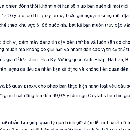
và phiên đồng thời không giới hạn sẽ giúp bạn quên đi mọi giới 
của Oxylabs có thể quay proxy hoặc giữ nguyên cùng một địa c
 chế theo khu vực ở 188 quốc gia, bất kể bạn muốn truy cập và
c dịch vụ đám mây đáng tin cậy bên thứ ba và luôn sẵn có cho 
 muốn mà không có giới hạn và nhắm đến các vị trí cụ thể tr
ốc gia để lựa chọn: Hoa Kỳ, Vương quốc Anh, Pháp, Hà Lan, R
 trên lượng dữ liệu cá nhân bạn sử dụng và không liên quan đế
 và bộ quay proxy, cho phép bạn thực hiện hàng loạt yêu cầu s
ời gian hoạt động lên đến 99,9% vì đội ngũ Oxylabs liên tục g
 tuệ nhân tạo
giúp quản lý quá trình gỡ chặn để trích xuất dữ
ống nâng cao, xuất hiện như người dùng tự nhiên trên các tran