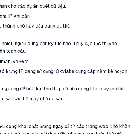
hạn cho các dự án quét dữ liệu.
hỉ IP khi cần.
o thành phố hay tiểu bang cụ thể.
nhiều người dùng bất kỳ lúc nào. Truy cập tức thì vào
ên toàn cầu.
umani và Đức.
n số lượng IP đang sử dụng. Oxylabs cung cấp năm kế hoạch
ong song để bắt đầu thu thập dữ liệu công khai quy mô lớn.
iám sát các bộ máy chủ có sẵn.
 liệu công khai chất lượng ngay cả từ các trang web khó khăn
g web và truy cập nội dung địa phương trên toàn thế giới.