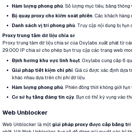
Hàm lượng phong phú
. Số lượng mục tiêu, băng thông 
Bộ quay proxy cho kiểm soát phiên
. Các khách hàng 
Danh sách vị trí phong phú
. Truy cập nội dung bị hạn
Proxy trung tâm dữ liệu chia sẻ
Proxy trung tâm dữ liệu chia sẻ của Oxylabs xuất phát từ cá
29.000 IP chia sẻ cho phép bạn truy cập các trang web mong
Định hướng khu vực linh hoạt
. Oxylabs cung cấp 6 qu
Giải pháp tiết kiệm chi phí
. Giá cả được xác định dựa
khác nhau dựa trên chi phí dữ liệu.
Hàm lượng phong phú
. Phiên đồng thời không giới hạn
Cơ sở hạ tầng đáng tin cậy
. Bạn có thể kỳ vọng vào th
Web Unblocker
Web Unblocker là một
giải pháp proxy được cấp bằng trí
nhất. Với Web Unblocker, bạn sẽ dễ dàng giải quyết các hệ th