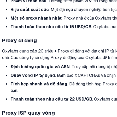
Phạm vi toàn cầu
. Thưởng thức phạm vi vị trí rộng nhấ
Hiệu suất xuất sắc
. Một đội ngũ chuyên nghiệp liên tụ
Một số proxy nhanh nhất
. Proxy nhà ở của Oxylabs thư
Thanh toán theo nhu cầu từ 15 USD/GB
. Oxylabs cu
Proxy di động
Oxylabs cung cấp 20 triệu + Proxy di động với địa chỉ IP từ 
chủ. Các công ty sử dụng Proxy di động của Oxylabs để kiểm 
Định hướng quốc gia và ASN
. Truy cập nội dung bị c
Quay vòng IP tự động
. Đảm bảo ít CAPTCHAs và chặn IP
Tích hợp nhanh và dễ dàng
. Dễ dàng tích hợp Proxy 
bạn.
Thanh toán theo nhu cầu từ 22 USD/GB
. Oxylabs cu
Proxy ISP quay vòng