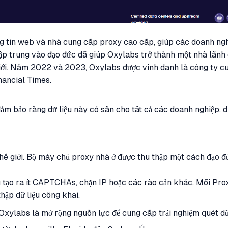
ng tin web và nhà cung cấp proxy cao cấp, giúp các doanh ngh
tập trung vào đạo đức đã giúp Oxylabs trở thành một nhà lãnh 
giới. Năm 2022 và 2023, Oxylabs được vinh danh là công ty cu
nancial Times.
ảm bảo rằng dữ liệu này có sẵn cho tất cả các doanh nghiệp, d
hế giới. Bộ máy chủ proxy nhà ở được thu thập một cách đạo đứ
g tạo ra ít CAPTCHAs, chặn IP hoặc các rào cản khác. Mỗi Pro
hập dữ liệu công khai.
 Oxylabs là mở rộng nguồn lực để cung cấp trải nghiệm quét dữ 