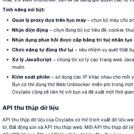
Tính năng nổi bật:
Quản lý proxy dựa trên học máy
– chọn bộ máy chủ pro
Nhận diện động
– chọn đúng bộ lọc tiêu đề, cookie, thu
Nhận dạng phản hồi được cấp bằng trí tuệ nhân tạo
Chức năng tự động thử lại
– nếu nhiệm vụ quét thất bại
Xử lý JavaScript
– chúng tôi xử lý các trang web JavaS
muốn.
Kiểm soát phiên
– sử dụng các IP khác nhau cho mỗi yê
Bạn có thể dùng thử Web Unblocker miễn phí trong một 
Oxylabs cũng sẽ liên hệ với bạn và đề xuất một thời gian
API thu thập dữ liệu
API thu thập dữ liệu của Oxylabs có thể trích xuất dữ liệu w
tử, Bất động sản và API thu thập web. Mỗi API thu thập dữ liệ