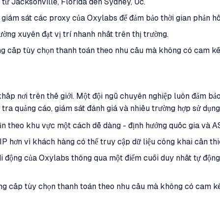
t từ Jacksonville, Florida đến Sydney, Úc.
c giám sát các proxy của Oxylabs để đảm bảo thời gian phản hồi
ờng xuyên đạt vị trí nhanh nhất trên thị trường.
ng cấp tùy chọn thanh toán theo nhu cầu mà không có cam kết
khắp nơi trên thế giới. Một đội ngũ chuyên nghiệp luôn đảm bả
tra quảng cáo, giám sát đánh giá và nhiều trường hợp sử dụng
hặn theo khu vực một cách dễ dàng - định hướng quốc gia và 
 hơn vì khách hàng có thể truy cập dữ liệu công khai cần thiế
di động của Oxylabs thông qua một điểm cuối duy nhất tự động
ng cấp tùy chọn thanh toán theo nhu cầu mà không có cam kết