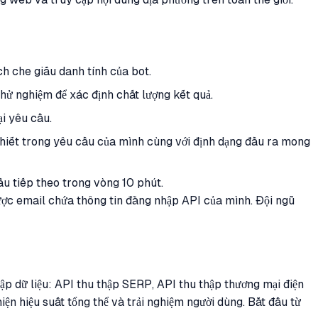
ch che giấu danh tính của bot.
thử nghiệm để xác định chất lượng kết quả.
ại yêu cầu.
 thiết trong yêu cầu của mình cùng với định dạng đầu ra mong
u tiếp theo trong vòng 10 phút.
ợc email chứa thông tin đăng nhập API của mình. Đội ngũ
hập dữ liệu: API thu thập SERP, API thu thập thương mại điện
ện hiệu suất tổng thể và trải nghiệm người dùng. Bắt đầu từ