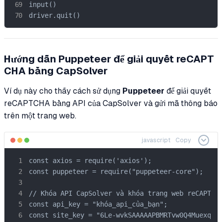
input()

driver.quit()
Hướng dẫn Puppeteer để giải quyết reCAPT
CHA bằng CapSolver
Ví dụ này cho thấy cách sử dụng
Puppeteer
để giải quyết
reCAPTCHA bằng API của CapSolver và gửi mã thông báo
trên một trang web.
javascript
Copy
const axios = require('axios');

const puppeteer = require("puppeteer-core");

// Khóa API CapSolver và khóa trang web reCAPTCHA
const api_key = "khóa_api_của_bạn";

const site_key = "6Le-wvkSAAAAAPBMRTvw0Q4Muexq9bi