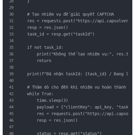
    }

    # Tạo nhiệm vụ để giải quyết CAPTCHA

    res = requests.post("https://api.capsolver.co
    resp = res.json()

    task_id = resp.get("taskId")

    if not task_id:

        print("Không thể tạo nhiệm vụ:", res.text
        return

    print(f"Đã nhận taskId: {task_id} / Đang lấy 
    # Thăm dò cho đến khi nhiệm vụ hoàn thành

    while True:

        time.sleep(3)

        payload = {"clientKey": api_key, "taskId"
        res = requests.post("https://api.capsolve
        resp = res.json()

        status = resp.get("status")
