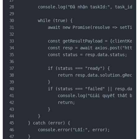
        console.log("Đã nhận taskId:", task_id);

        while (true) {

            await new Promise(resolve => setTimeo
            const getResultPayload = {clientKey: 
            const resp = await axios.post("https:
            const status = resp.data.status;

            if (status === "ready") {

                return resp.data.solution.gRecapt
            }

            if (status === "failed" || resp.data.
                console.log("Giải quyết thất bại!
                return;

            }

        }

    } catch (error) {

        console.error("Lỗi:", error);

    }
