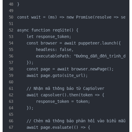
}

const wait = (ms) => new Promise(resolve => setTi
async function reqSite() {

    let response_token;

    const browser = await puppeteer.launch({

        headless: false,

        executablePath: "Đường_dẫn_đến_trình_duyệ
    });

    const page = await browser.newPage();

    await page.goto(site_url);

    // Nhận mã thông báo từ CapSolver

    await capsolver().then(token => {

        response_token = token;

    });

    // Chèn mã thông báo phản hồi vào biểu mẫu re
    await page.evaluate(() => {
