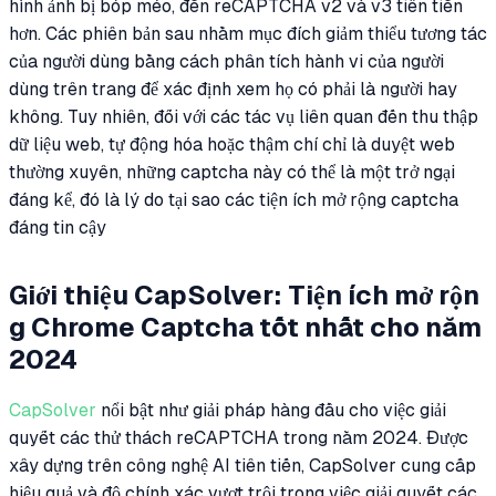
hình ảnh bị bóp méo, đến reCAPTCHA v2 và v3 tiên tiến
hơn. Các phiên bản sau nhằm mục đích giảm thiểu tương tác
của người dùng bằng cách phân tích hành vi của người
dùng trên trang để xác định xem họ có phải là người hay
không. Tuy nhiên, đối với các tác vụ liên quan đến thu thập
dữ liệu web, tự động hóa hoặc thậm chí chỉ là duyệt web
thường xuyên, những captcha này có thể là một trở ngại
đáng kể, đó là lý do tại sao các tiện ích mở rộng captcha
đáng tin cậy
Giới thiệu CapSolver: Tiện ích mở rộn
g Chrome Captcha tốt nhất cho năm
2024
CapSolver
nổi bật như giải pháp hàng đầu cho việc giải
quyết các thử thách reCAPTCHA trong năm 2024. Được
xây dựng trên công nghệ AI tiên tiến, CapSolver cung cấp
hiệu quả và độ chính xác vượt trội trong việc giải quyết các