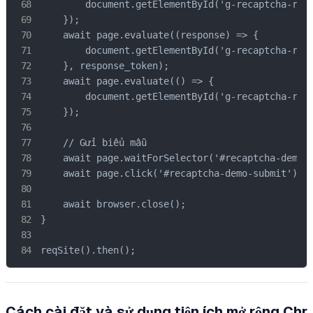
        document.getElementById('g-recaptcha-resp
    });

    await page.evaluate((response) => {

        document.getElementById('g-recaptcha-resp
    }, response_token);

    await page.evaluate(() => {

        document.getElementById('g-recaptcha-resp
    });

    // Gửi biểu mẫu

    await page.waitForSelector('#recaptcha-demo-s
    await page.click('#recaptcha-demo-submit');

    await browser.close();

}

reqSite().then();
Cách cài đặt và sử dụng tiện ích mở rộng Chr