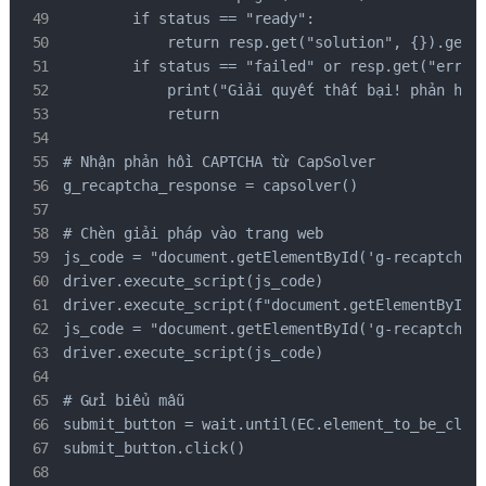
        if status == "ready":

            return resp.get("solution", {}).get('
        if status == "failed" or resp.get("errorI
            print("Giải quyết thất bại! phản hồi:
            return

# Nhận phản hồi CAPTCHA từ CapSolver

g_recaptcha_response = capsolver()

# Chèn giải pháp vào trang web

js_code = "document.getElementById('g-recaptcha-r
driver.execute_script(js_code)

driver.execute_script(f"document.getElementById('
js_code = "document.getElementById('g-recaptcha-r
driver.execute_script(js_code)

# Gửi biểu mẫu

submit_button = wait.until(EC.element_to_be_click
submit_button.click()
