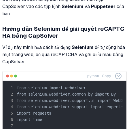
CapSolver vào các tập lệnh
Selenium
và
Puppeteer
của
bạn:
Hướng dẫn Selenium để giải quyết reCAPTC
HA bằng CapSolver
Ví dụ này minh họa cách sử dụng
Selenium
để tự động hóa
một trang web, bỏ qua reCAPTCHA và gửi biểu mẫu bằng
CapSolver.
python
Copy
from selenium import webdriver

from selenium.webdriver.common.by import By

from selenium.webdriver.support.ui import WebDriv
from selenium.webdriver.support import expected_c
import requests

import time
