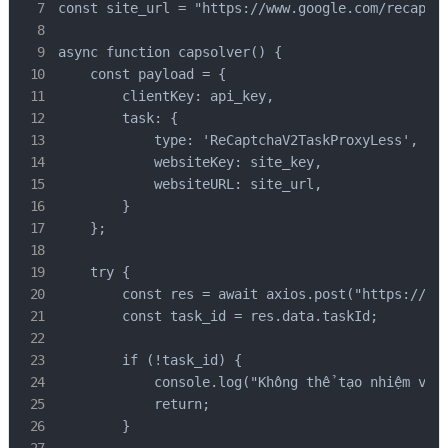
const site_url = "https://www.google.com/recaptch
async function capsolver() {

    const payload = {

        clientKey: api_key,

        task: {

            type: 'ReCaptchaV2TaskProxyLess',

            websiteKey: site_key,

            websiteURL: site_url,

        }

    };

    try {

        const res = await axios.post("https://api
        const task_id = res.data.taskId;

        if (!task_id) {

            console.log("Không thể tạo nhiệm vụ:"
            return;

        }
