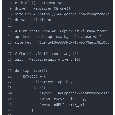
# Thiết lập ChromeDriver

driver = webdriver.Chrome()

site_url = "https://www.google.com/recaptcha/api2
driver.get(site_url)

# Định nghĩa khóa API CapSolver và khóa trang web
api_key = "khóa api của bạn của capsolver"

site_key = "6Le-wvkSAAAAAPBMRTvw0Q4Muexq9bi0DJwx_
# Chờ các yếu tố trên trang tải

wait = WebDriverWait(driver, 10)

def capsolver():

    payload = {

        "clientKey": api_key,

        "task": {

            "type": 'ReCaptchaV2TaskProxyLess',

            "websiteKey": site_key,

            "websiteURL": site_url

        }
