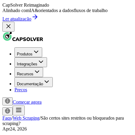
CapSolver
Reimaginado
Alinhado com
IA
&
orientados a dados
fluxos de trabalho
Ler atualização
Produtos
Integrações
Recursos
Documentação
Preços
Começar agora
Faqs
/
Web Scraping
/
São certos sites restritos ou bloqueados para
scraping?
Apr24, 2026