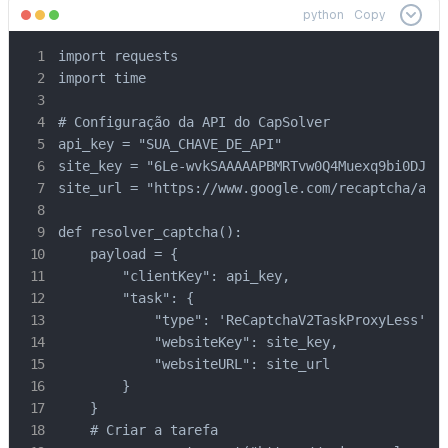
python
Copy
import requests

import time

# Configuração da API do CapSolver

api_key = "SUA_CHAVE_DE_API"

site_key = "6Le-wvkSAAAAAPBMRTvw0Q4Muexq9bi0DJwx_
site_url = "https://www.google.com/recaptcha/api2
def resolver_captcha():

    payload = {

        "clientKey": api_key,

        "task": {

            "type": 'ReCaptchaV2TaskProxyLess',

            "websiteKey": site_key,

            "websiteURL": site_url

        }

    }

    # Criar a tarefa
