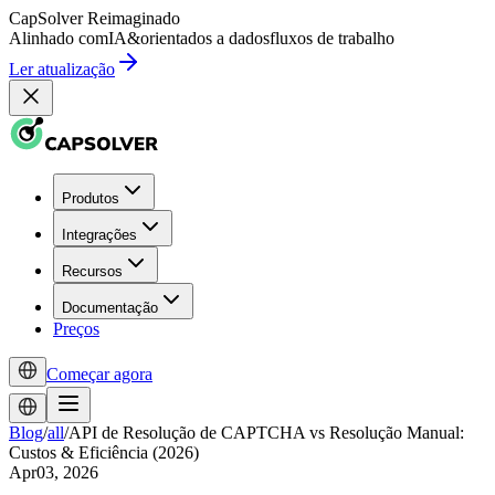
CapSolver
Reimaginado
Alinhado com
IA
&
orientados a dados
fluxos de trabalho
Ler atualização
Produtos
Integrações
Recursos
Documentação
Preços
Começar agora
Blog
/
all
/
API de Resolução de CAPTCHA vs Resolução Manual:
Custos & Eficiência (2026)
Apr03, 2026