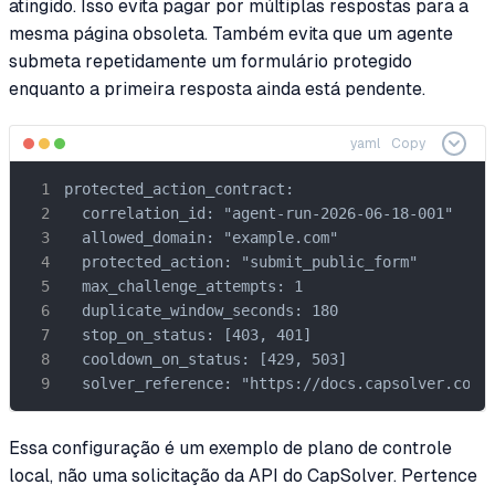
atingido. Isso evita pagar por múltiplas respostas para a
mesma página obsoleta. Também evita que um agente
submeta repetidamente um formulário protegido
enquanto a primeira resposta ainda está pendente.
yaml
Copy
protected_action_contract:

  correlation_id: "agent-run-2026-06-18-001"

  allowed_domain: "example.com"

  protected_action: "submit_public_form"

  max_challenge_attempts: 1

  duplicate_window_seconds: 180

  stop_on_status: [403, 401]

  cooldown_on_status: [429, 503]

  solver_reference: "https://docs.capsolver.com/
Essa configuração é um exemplo de plano de controle
local, não uma solicitação da API do CapSolver. Pertence