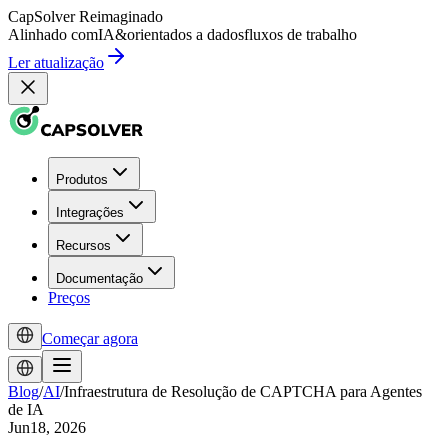
CapSolver
Reimaginado
Alinhado com
IA
&
orientados a dados
fluxos de trabalho
Ler atualização
Produtos
Integrações
Recursos
Documentação
Preços
Começar agora
Blog
/
AI
/
Infraestrutura de Resolução de CAPTCHA para Agentes
de IA
Jun18, 2026