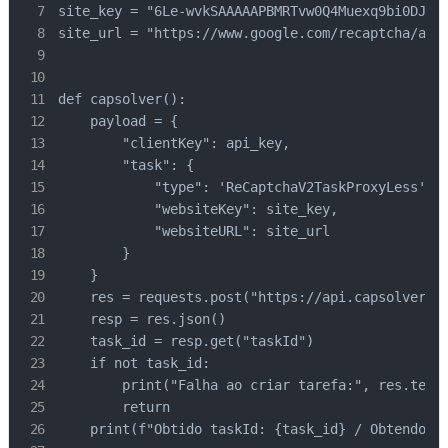
site_key = "6Le-wvkSAAAAAPBMRTvw0Q4Muexq9bi0DJwx_
site_url = "https://www.google.com/recaptcha/api2
def capsolver():

    payload = {

        "clientKey": api_key,

        "task": {

            "type": 'ReCaptchaV2TaskProxyLess',

            "websiteKey": site_key,

            "websiteURL": site_url

        }

    }

    res = requests.post("https://api.capsolver.co
    resp = res.json()

    task_id = resp.get("taskId")

    if not task_id:

        print("Falha ao criar tarefa:", res.text)
        return

    print(f"Obtido taskId: {task_id} / Obtendo re