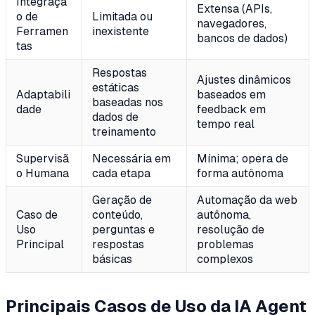
Integraçã
Extensa (APIs,
o de
Limitada ou
navegadores,
Ferramen
inexistente
bancos de dados)
tas
Respostas
Ajustes dinâmicos
estáticas
Adaptabili
baseados em
baseadas nos
dade
feedback em
dados de
tempo real
treinamento
Supervisã
Necessária em
Mínima; opera de
o Humana
cada etapa
forma autônoma
Geração de
Automação da web
Caso de
conteúdo,
autônoma,
Uso
perguntas e
resolução de
Principal
respostas
problemas
básicas
complexos
Principais Casos de Uso da IA Agent