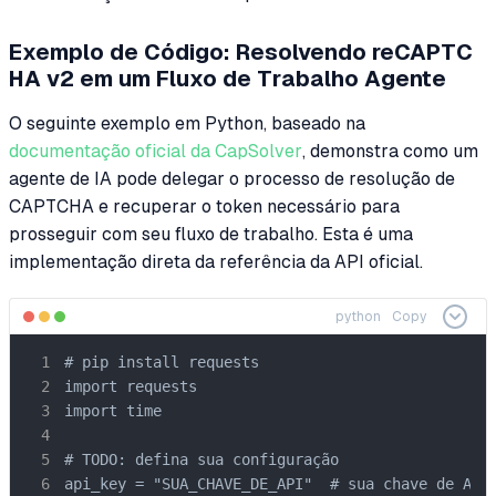
Exemplo de Código: Resolvendo reCAPTC
HA v2 em um Fluxo de Trabalho Agente
O seguinte exemplo em Python, baseado na
documentação oficial da CapSolver
, demonstra como um
agente de IA pode delegar o processo de resolução de
CAPTCHA e recuperar o token necessário para
prosseguir com seu fluxo de trabalho. Esta é uma
implementação direta da referência da API oficial.
python
Copy
# pip install requests

import requests

import time

# TODO: defina sua configuração

api_key = "SUA_CHAVE_DE_API"  # sua chave de API 