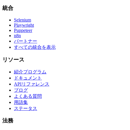
統合
Selenium
Playwright
Puppeteer
n8n
パートナー
すべての統合を表示
リソース
紹介プログラム
ドキュメント
APIリファレンス
ブログ
よくある質問
用語集
ステータス
法務