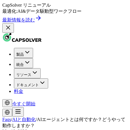
CapSolver
リニューアル
最適化:
AI
&
データ駆動型
ワークフロー
最新情報を読む
製品
統合
リソース
ドキュメント
料金
今すぐ開始
Faqs
/
AIと自動化
/
AIエージェントとは何ですか？どうやって
動作しますか？