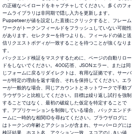
の正確なペイロードをキャプチャしてください。多くのフォ
ームライブラリは非同期で隠し入力を更新します。
Puppeteerが値を設定した直後にクリックすると、フレーム
ワークがトークンフィールドをフラッシュしていない可能性
があります。セレクターを待つよりも、フィールドの値と送
信リクエストボディが一致することを待つことが強くなりま
す。
バックエンド検証をマスクするために、ページの自動リロー
ドをしないでください。400応答、JSONエラー、または同
じフォームに戻るリダイレクトは、有用な証拠です。サーバ
ーが特定の理由を返す場合、それを保持してください。エラ
ーが一般的な場合、同じアカウントとネットワークで手動ブ
ラウザランと比較してください。目標は繰り返し試行を強制
することではなく、最初の破綻した仮定を特定することで
す。アプリケーションを制御している場合、バックエンドチ
ームに一時的な相関IDを尋ねてください。ブラウザログに
はトークンの年齢とアクションが含まれ、サーバーログには
検証結果、ホスト名、アクション一致、スコアのしきい値、