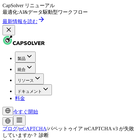
CapSolver
リニューアル
最適化:
AI
&
データ駆動型
ワークフロー
最新情報を読む
製品
統合
リソース
ドキュメント
料金
今すぐ開始
ブログ
/
reCAPTCHA
/
パペットゥイア reCAPTCHA v3 が失敗
していますか？ 診断