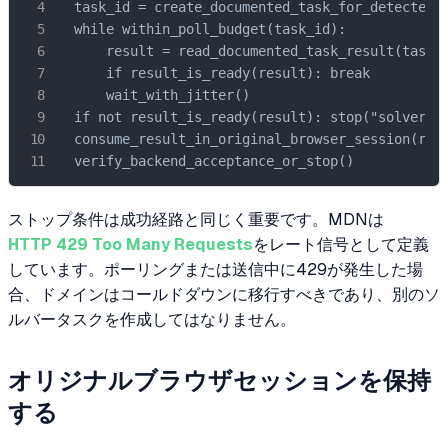
  task_id = create_documented_task_for_detected_c
  while within_poll_budget(task_id):

      result = read_documented_task_result(task_i
      if result_is_ready(result): break

      wait_with_jitter()

  if not result_is_ready(result): stop("solver_ti
  consume_result_in_original_browser_session(resu
  verify_backend_acceptance_or_stop()
ストップ条件は成功経路と同じく重要です。MDNは
HTTP 429 Too Many Requests
をレート信号として定義
しています。ポーリングまたは送信中に429が発生した場
合、ドメインはコールドダウンに移行すべきであり、別のソ
ルバータスクを作成してはなりません。
オリジナルブラウザセッションを保持
する