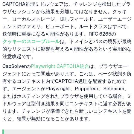
CAPTCHA処理ミドルウェアは、チャレンジを検出したブラ
ウザセッションから結果を分離してはなりません。クッキ
ー、ローカルストレージ、隠しフィールド、ユーザーエージ
ェントのファミリ、ビューポート、ルートクラスはすべて、
送信時に重要になる可能性があります。RFC 6265の
クッキーのスコープルール
は、ドメインとパスの境界が最終
的なリクエストに影響を与える可能性があるという実用的な
注意喚起です。
CapSolverの
Playwright CAPTCHA統合
は、ブラウザエー
ジェントにとって関連があります。これは、ページ状態を所
有するコンテキスト内でCAPTCHA処理を配置するためで
す。エージェントがPlaywright、Puppeteer、Selenium、
またはホスティングされたブラウザを使用している場合、ミ
ドルウェアは型付き結果を同じコンテキストに返す必要があ
ります。チャレンジが準備できたら新しいコンテキストを開
くと、結果が無効になることがあります。