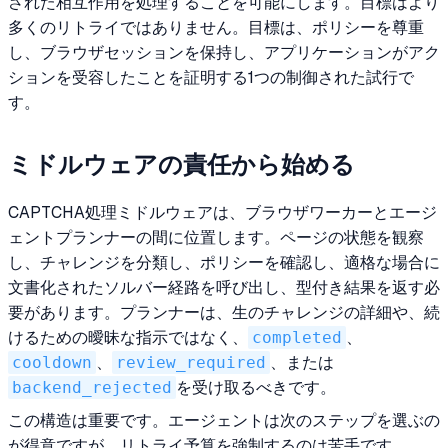
された相互作用を処理することを可能にします。目標はより
多くのリトライではありません。目標は、ポリシーを尊重
し、ブラウザセッションを保持し、アプリケーションがアク
ションを受容したことを証明する1つの制御された試行で
す。
ミドルウェアの責任から始める
CAPTCHA処理ミドルウェアは、ブラウザワーカーとエージ
ェントプランナーの間に位置します。ページの状態を観察
し、チャレンジを分類し、ポリシーを確認し、適格な場合に
文書化されたソルバー経路を呼び出し、型付き結果を返す必
要があります。プランナーは、生のチャレンジの詳細や、続
けるための曖昧な指示ではなく、
completed
、
cooldown
、
review_required
、または
backend_rejected
を受け取るべきです。
この構造は重要です。エージェントは次のステップを選ぶの
が得意ですが、リトライ予算を強制するのは苦手です。