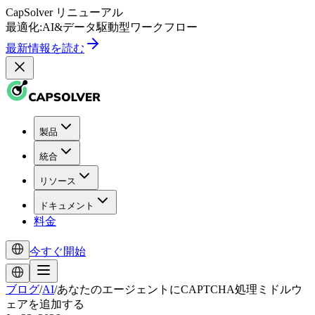
CapSolver
リニューアル
最適化:
AI
&
データ駆動型
ワークフロー
最新情報を読む
製品
統合
リソース
ドキュメント
料金
今すぐ開始
ブログ
/
AI
/
あなたのエージェントにCAPTCHA処理ミドルウ
ェアを追加する