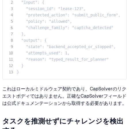
  "input": {

    "session_id": "lease-123",

    "protected_action": "submit_public_form",

    "policy": "allowed",

    "challenge_family": "captcha_detected"

  },

  "output": {

    "state": "backend_accepted_or_stopped",

    "attempts_used": 1,

    "reason": "typed_result_for_planner"

  }

}
これはローカルミドルウェア契約であり、CapSolverのリク
エストボディではありません。正確なCapSolverフィールド
は公式ドキュメンテーションから取得する必要があります。
タスクを推測せずにチャレンジを検出