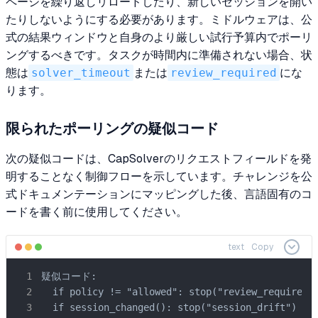
ページを繰り返しリロードしたり、新しいセッションを開い
たりしないようにする必要があります。ミドルウェアは、公
式の結果ウィンドウと自身のより厳しい試行予算内でポーリ
ングするべきです。タスクが時間内に準備されない場合、状
態は
solver_timeout
または
review_required
にな
ります。
限られたポーリングの疑似コード
次の疑似コードは、CapSolverのリクエストフィールドを発
明することなく制御フローを示しています。チャレンジを公
式ドキュメンテーションにマッピングした後、言語固有のコ
ードを書く前に使用してください。
text
Copy
疑似コード:

  if policy != "allowed": stop("review_required")
  if session_changed(): stop("session_drift")
