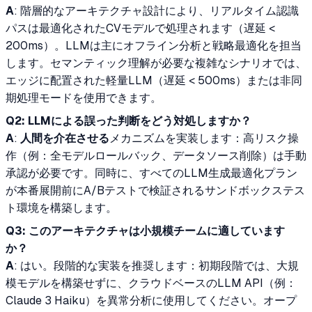
A
: 階層的なアーキテクチャ設計により、リアルタイム認識
パスは最適化されたCVモデルで処理されます（遅延 <
200ms）。LLMは主にオフライン分析と戦略最適化を担当
します。セマンティック理解が必要な複雑なシナリオでは、
エッジに配置された軽量LLM（遅延 < 500ms）または非同
期処理モードを使用できます。
Q2: LLMによる誤った判断をどう対処しますか？
A
:
人間を介在させる
メカニズムを実装します：高リスク操
作（例：全モデルロールバック、データソース削除）は手動
承認が必要です。同時に、すべてのLLM生成最適化プラン
が本番展開前にA/Bテストで検証されるサンドボックステス
ト環境を構築します。
Q3: このアーキテクチャは小規模チームに適しています
か？
A
: はい。段階的な実装を推奨します：初期段階では、大規
模モデルを構築せずに、クラウドベースのLLM API（例：
Claude 3 Haiku）を異常分析に使用してください。オープ