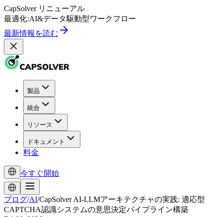
CapSolver
リニューアル
最適化:
AI
&
データ駆動型
ワークフロー
最新情報を読む
製品
統合
リソース
ドキュメント
料金
今すぐ開始
ブログ
/
AI
/
CapSolver AI-LLMアーキテクチャの実践: 適応型
CAPTCHA認識システムの意思決定パイプライン構築