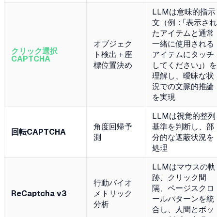
LLMは意味的指示
文（例：「表示され
たアイテムと通常
オブジェク
一緒に使用される
クリック選択
ト検出＋座
アイテムにタッチ
CAPTCHA
標位置決め
してください」）を
理解し、曖昧な状
況での文脈的推論
を実現
LLMは視覚的整列
角度回帰予
基準を判断し、部
回転CAPTCHA
測
分的な遮蔽状況を
処理
LLMはマウスの軌
跡、クリック間
行動バイオ
隔、ページスクロ
ReCaptcha v3
メトリック
ールパターンを統
分析
合し、人間とボッ