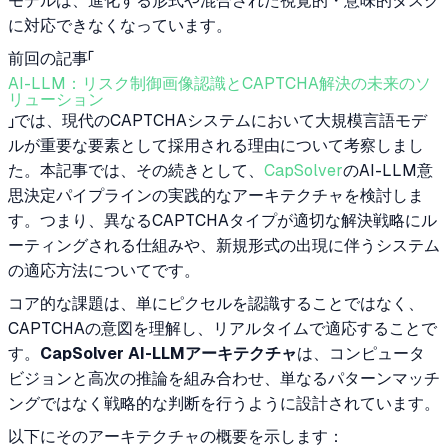
モデルは、進化する形式や混合された視覚的・意味的タスク
に対応できなくなっています。
前回の記事「
AI-LLM：リスク制御画像認識とCAPTCHA解決の未来のソ
リューション
」では、現代のCAPTCHAシステムにおいて大規模言語モデ
ルが重要な要素として採用される理由について考察しまし
た。本記事では、その続きとして、
CapSolver
のAI-LLM意
思決定パイプラインの実践的なアーキテクチャを検討しま
す。つまり、異なるCAPTCHAタイプが適切な解決戦略にル
ーティングされる仕組みや、新規形式の出現に伴うシステム
の適応方法についてです。
コア的な課題は、単にピクセルを認識することではなく、
CAPTCHAの意図を理解し、リアルタイムで適応することで
す。
CapSolver AI-LLMアーキテクチャ
は、コンピュータ
ビジョンと高次の推論を組み合わせ、単なるパターンマッチ
ングではなく戦略的な判断を行うように設計されています。
以下にそのアーキテクチャの概要を示します：