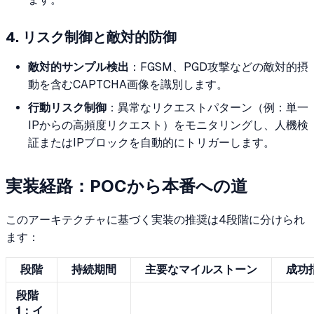
4. リスク制御と敵対的防御
敵対的サンプル検出
：FGSM、PGD攻撃などの敵対的摂
動を含むCAPTCHA画像を識別します。
行動リスク制御
：異常なリクエストパターン（例：単一
IPからの高頻度リクエスト）をモニタリングし、人機検
証またはIPブロックを自動的にトリガーします。
実装経路：POCから本番への道
このアーキテクチャに基づく実装の推奨は4段階に分けられ
ます：
段階
持続期間
主要なマイルストーン
成功
段階
1：イ