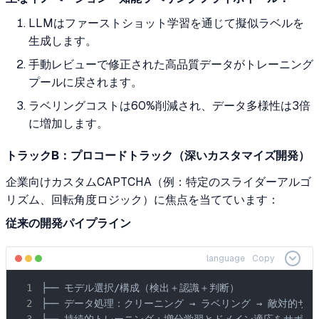
LLMはファーストショット学習を通じて擬似ラベルを
生成します。
手動レビューで修正された高品質データがトレーニング
プールに戻されます。
ラベリングコストは60%削減され、データ多様性は3倍
に増加します。
トラックB：プロコードトラック（深いカスタマイズ開発）
企業向けカスタムCAPTCHA（例：特定のスライダーアルゴ
リズム、回転角度ロジック）に焦点を当てています：
従来の開発パイプライン
language
Copy
├── モデル選択/構成（検出＋認識＋判断）

├── データ処理：クリーニング → ラベリング → 敵対的サ