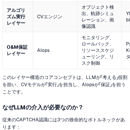
オブジェクト検
アルゴリ
出、軌跡シミュ
Y
ズム実行
CVエンジン
レーション、画
b
レイヤー
像認識
モニタリング、
ロールバック、
P
O&M保証
AIops
リソーススケジ
K
レイヤー
ューリング、リ
スク制御
このレイヤー構造のコアコンセプトは、LLMが「考える」役割
を担い、CVモデルが「実行」を担当し、AIopsが「保証」を担う
ことです。
なぜLLMの介入が必要なのか？
従来のCAPTCHA認識には3つの致命的なボトルネックがあ
ります：