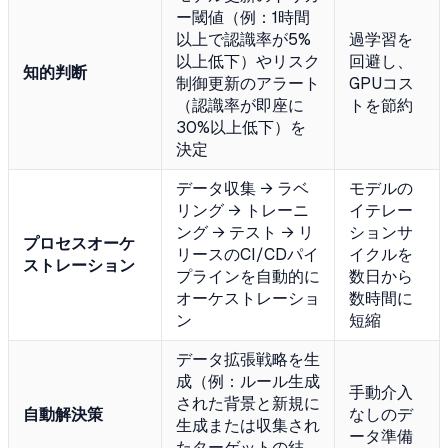
ー閾値（例：1時間
以上で認識率が5%
過学習を
以上低下）やリスク
回避し、
知的判断
制御更新のアラート
GPUコス
（認識率が即座に
トを節約
30%以上低下）を
決定
データ収集 → ラベ
モデルの
リング → トレーニ
イテレー
ング → テスト → リ
ションサ
プロセスオーケ
リースのCI/CDパイ
イクルを
ストレーション
プラインを自動的に
数日から
オーケストレーショ
数時間に
ン
短縮
データ拡張戦略を生
成（例：ルール生成
手動介入
された背景と新規に
自動解決策
なしのデ
生成または収集され
ータ準備
たターゲットの結