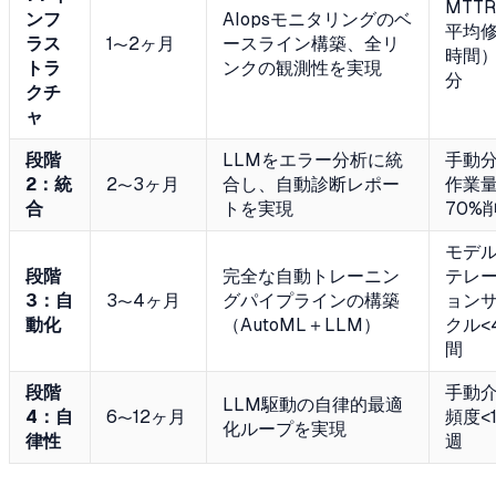
MTT
ンフ
AIopsモニタリングのベ
平均
ラス
1〜2ヶ月
ースライン構築、全リ
時間）
トラ
ンクの観測性を実現
分
クチ
ャ
段階
LLMをエラー分析に統
手動
2：統
2〜3ヶ月
合し、自動診断レポー
作業
合
トを実現
70%
モデ
段階
完全な自動トレーニン
テレ
3：自
3〜4ヶ月
グパイプラインの構築
ョン
動化
（AutoML＋LLM）
クル<
間
段階
手動
LLM駆動の自律的最適
4：自
6〜12ヶ月
頻度<
化ループを実現
律性
週