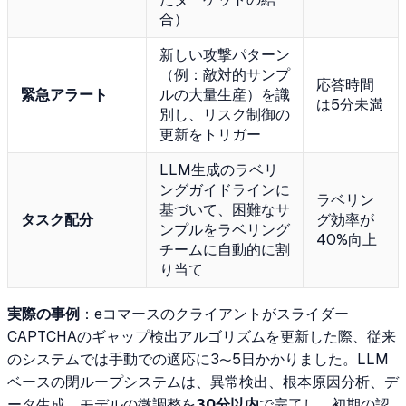
合）
新しい攻撃パターン
（例：敵対的サンプ
応答時間
緊急アラート
ルの大量生産）を識
は5分未満
別し、リスク制御の
更新をトリガー
LLM生成のラベリ
ングガイドラインに
ラベリン
基づいて、困難なサ
タスク配分
グ効率が
ンプルをラベリング
40%向上
チームに自動的に割
り当て
実際の事例
：eコマースのクライアントがスライダー
CAPTCHAのギャップ検出アルゴリズムを更新した際、従来
のシステムでは手動での適応に3〜5日かかりました。LLM
ベースの閉ループシステムは、異常検出、根本原因分析、デ
ータ生成、モデルの微調整を
30分以内
で完了し、初期の認