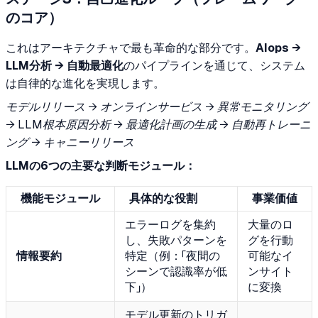
のコア）
これはアーキテクチャで最も革命的な部分です。
AIops →
LLM分析 → 自動最適化
のパイプラインを通じて、システム
は自律的な進化を実現します。
モデルリリース → オンラインサービス → 異常モニタリング
→ LLM根本原因分析 → 最適化計画の生成 → 自動再トレーニ
ング → キャニーリリース
LLMの6つの主要な判断モジュール：
機能モジュール
具体的な役割
事業価値
エラーログを集約
大量のロ
し、失敗パターンを
グを行動
情報要約
特定（例：「夜間の
可能なイ
シーンで認識率が低
ンサイト
下」）
に変換
モデル更新のトリガ