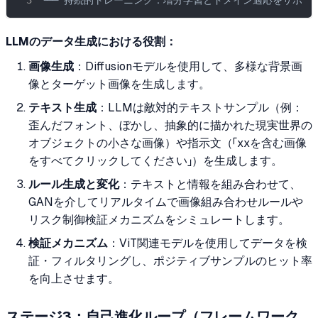
└── 持続的トレーニング：増分学習とドメイン適応をサポー
LLMのデータ生成における役割：
画像生成
：Diffusionモデルを使用して、多様な背景画
像とターゲット画像を生成します。
テキスト生成
：LLMは敵対的テキストサンプル（例：
歪んだフォント、ぼかし、抽象的に描かれた現実世界の
オブジェクトの小さな画像）や指示文（「xxを含む画像
をすべてクリックしてください」）を生成します。
ルール生成と変化
：テキストと情報を組み合わせて、
GANを介してリアルタイムで画像組み合わせルールや
リスク制御検証メカニズムをシミュレートします。
検証メカニズム
：ViT関連モデルを使用してデータを検
証・フィルタリングし、ポジティブサンプルのヒット率
を向上させます。
ステージ3：自己進化ループ（フレームワーク