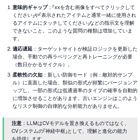
意味的ギャップ
：「xxを含む画像をすべてクリックして
ください」や「表示されたアイテムと通常一緒に使用され
るアイテムにタッチしてください」などの指示文を理解
できないこと。このような質問の種類は増加していま
す。
適応遅延
：ターゲットサイトが検証ロジックを更新した
場合、手動での再ラベリングと再トレーニングが必要
（数日かかるサイクル）。
柔軟性の欠如
：新しい防御モード（例：敵対的サンプ
ル）に直面した場合、類似の形式が頻繁にバージョンア
ップし、一部の形式は低通過率のタイプの確率を自動的
に増加させることがあります。古いエンジンはこのよう
なリスク制御の自律的な分析能力がありません。
注意
：LLMはCVモデルを置き換えるものではなく、
CVシステムの「神経中枢」として、理解と進化の能力
を提供します。