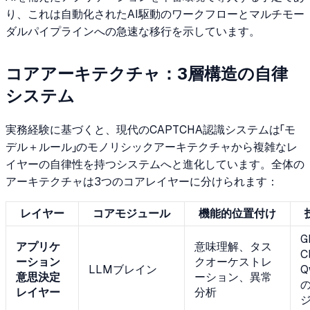
り、これは自動化されたAI駆動のワークフローとマルチモー
ダルパイプラインへの急速な移行を示しています。
コアアーキテクチャ：3層構造の自律
システム
実務経験に基づくと、現代のCAPTCHA認識システムは「モ
デル＋ルール」のモノリシックアーキテクチャから複雑なレ
イヤーの自律性を持つシステムへと進化しています。全体の
アーキテクチャは3つのコアレイヤーに分けられます：
レイヤー
コアモジュール
機能的位置付け
G
アプリケ
意味理解、タス
C
ーション
クオーケストレ
LLMブレイン
Q
意思決定
ーション、異常
の
レイヤー
分析