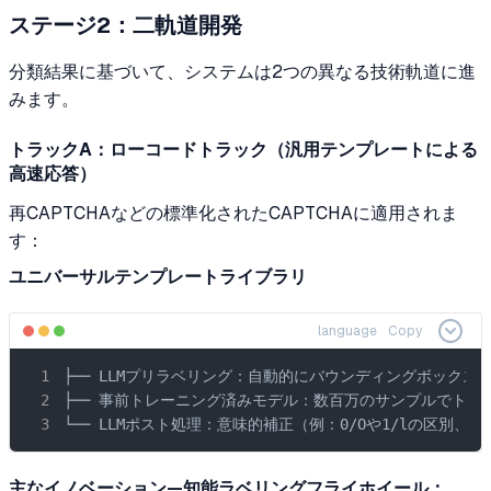
ステージ2：二軌道開発
分類結果に基づいて、システムは2つの異なる技術軌道に進
みます。
トラックA：ローコードトラック（汎用テンプレートによる
高速応答）
再CAPTCHAなどの標準化されたCAPTCHAに適用されま
す：
ユニバーサルテンプレートライブラリ
language
Copy
├── LLMプリラベリング：自動的にバウンディングボックス
├── 事前トレーニング済みモデル：数百万のサンプルでトレ
└── LLMポスト処理：意味的補正（例：0/Oや1/lの区別、
主なイノベーション—知能ラベリングフライホイール：