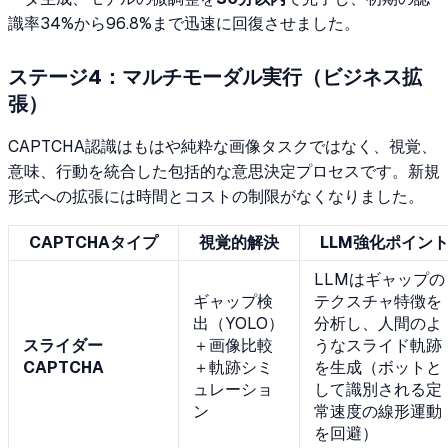
識率34%から96.8%まで迅速に回復させました。
ステージ4：マルチモーダル実行（ビジネス拡
張）
CAPTCHA認識はもはや純粋な画像タスクではなく、視覚、
意味、行動を統合した包括的な意思決定プロセスです。新規
形式への拡張には時間とコストの制限がなくなりました。
CAPTCHAタイプ
視覚的解決
LLM強化ポイン
LLMはギャップの
ギャップ検
テクスチャ特徴を
出（YOLO）
分析し、人間のよ
スライダー
＋画像比較
うなスライド軌跡
CAPTCHA
＋軌跡シミ
を生成（ボットと
ュレーショ
して識別される定
ン
常速度の線形運動
を回避）