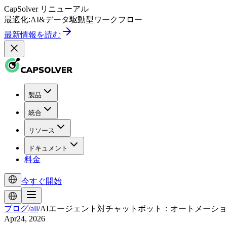
CapSolver
リニューアル
最適化:
AI
&
データ駆動型
ワークフロー
最新情報を読む
製品
統合
リソース
ドキュメント
料金
今すぐ開始
ブログ
/
all
/
AIエージェント対チャットボット：オートメーシ
Apr24, 2026