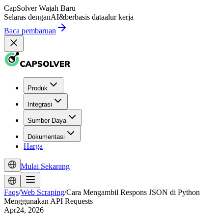
CapSolver
Wajah Baru
Selaras dengan
AI
&
berbasis data
alur kerja
Baca pembaruan
Produk
Integrasi
Sumber Daya
Dokumentasi
Harga
Mulai Sekarang
Faqs
/
Web Scraping
/
Cara Mengambil Respons JSON di Python
Menggunakan API Requests
Apr24, 2026