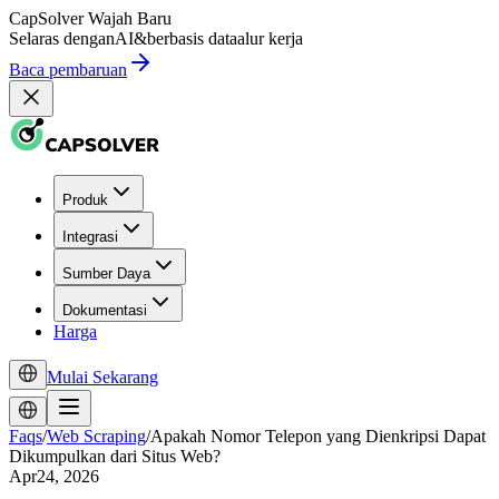
CapSolver
Wajah Baru
Selaras dengan
AI
&
berbasis data
alur kerja
Baca pembaruan
Produk
Integrasi
Sumber Daya
Dokumentasi
Harga
Mulai Sekarang
Faqs
/
Web Scraping
/
Apakah Nomor Telepon yang Dienkripsi Dapat
Dikumpulkan dari Situs Web?
Apr24, 2026