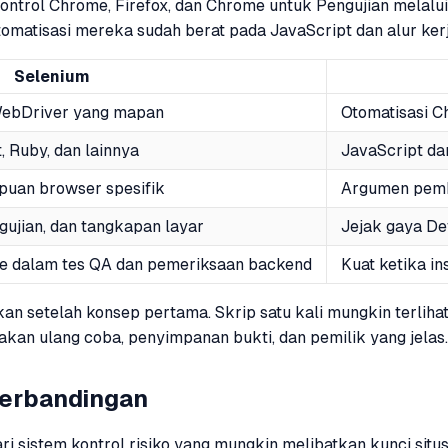
ntrol Chrome, Firefox, dan Chrome untuk Pengujian melalui
tomatisasi mereka sudah berat pada JavaScript dan alur ker
Selenium
 WebDriver yang mapan
Otomatisasi C
, Ruby, dan lainnya
JavaScript da
uan browser spesifik
Argumen pemb
gujian, dan tangkapan layar
Jejak gaya De
 ke dalam tes QA dan pemeriksaan backend
Kuat ketika i
kan setelah konsep pertama. Skrip satu kali mungkin terliha
akan ulang coba, penyimpanan bukti, dan pemilik yang jelas.
erbandingan
istem kontrol risiko yang mungkin melibatkan kunci situs, 