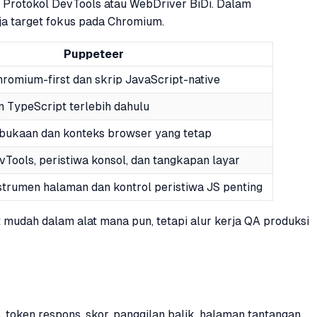
 Protokol DevTools atau WebDriver BiDi. Dalam
ja target fokus pada Chromium.
Puppeteer
hromium-first dan skrip JavaScript-native
n TypeScript terlebih dahulu
ukaan dan konteks browser yang tetap
vTools, peristiwa konsol, dan tangkapan layar
nstrumen halaman dan kontrol peristiwa JS penting
t mudah dalam alat mana pun, tetapi alur kerja QA produksi
token respons, skor, panggilan balik, halaman tantangan,