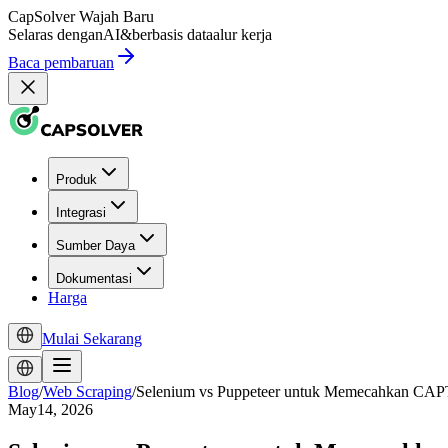
CapSolver
Wajah Baru
Selaras dengan
AI
&
berbasis data
alur kerja
Baca pembaruan
Produk
Integrasi
Sumber Daya
Dokumentasi
Harga
Mulai Sekarang
Blog
/
Web Scraping
/
Selenium vs Puppeteer untuk Memecahkan CA
May14, 2026