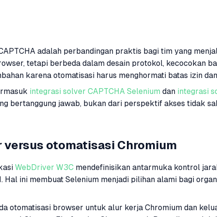
APTCHA adalah perbandingan praktis bagi tim yang menjalan
l browser, tetapi berbeda dalam desain protokol, kecocokan 
an karena otomatisasi harus menghormati batas izin dan me
termasuk
integrasi solver CAPTCHA Selenium
dan
integrasi
ng bertanggung jawab, bukan dari perspektif akses tidak sah
r versus otomatisasi Chromium
ikasi
WebDriver W3C
mendefinisikan antarmuka kontrol jar
al ini membuat Selenium menjadi pilihan alami bagi organi
da otomatisasi browser untuk alur kerja Chromium dan ke