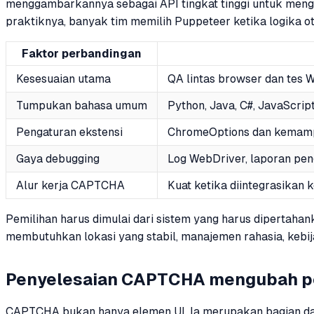
menggambarkannya sebagai API tingkat tinggi untuk mengo
praktiknya, banyak tim memilih Puppeteer ketika logika o
Faktor perbandingan
Kesesuaian utama
QA lintas browser dan tes
Tumpukan bahasa umum
Python, Java, C#, JavaScript
Pengaturan ekstensi
ChromeOptions dan kemamp
Gaya debugging
Log WebDriver, laporan pen
Alur kerja CAPTCHA
Kuat ketika diintegrasikan
Pemilihan harus dimulai dari sistem yang harus dipertahan
membutuhkan lokasi yang stabil, manajemen rahasia, kebij
Penyelesaian CAPTCHA mengubah p
CAPTCHA bukan hanya elemen UI. Ia merupakan bagian dari s