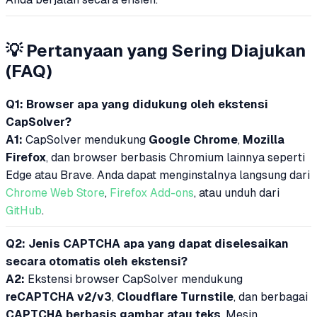
💡
Pertanyaan yang Sering Diajukan
(FAQ)
Q1: Browser apa yang didukung oleh ekstensi
CapSolver?
A1:
CapSolver mendukung
Google Chrome
,
Mozilla
Firefox
, dan browser berbasis Chromium lainnya seperti
Edge atau Brave. Anda dapat menginstalnya langsung dari
Chrome Web Store
,
Firefox Add-ons
, atau unduh dari
GitHub
.
Q2: Jenis CAPTCHA apa yang dapat diselesaikan
secara otomatis oleh ekstensi?
A2:
Ekstensi browser CapSolver mendukung
reCAPTCHA v2/v3
,
Cloudflare Turnstile
, dan berbagai
CAPTCHA berbasis gambar atau teks
. Mesin