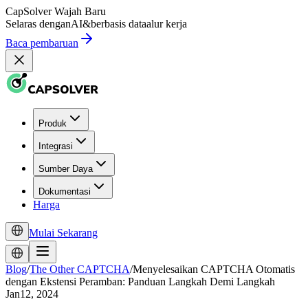
CapSolver
Wajah Baru
Selaras dengan
AI
&
berbasis data
alur kerja
Baca pembaruan
Produk
Integrasi
Sumber Daya
Dokumentasi
Harga
Mulai Sekarang
Blog
/
The Other CAPTCHA
/
Menyelesaikan CAPTCHA Otomatis
dengan Ekstensi Peramban: Panduan Langkah Demi Langkah
Jan12, 2024