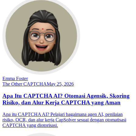
Emma Foster
The Other CAPTCHA
May 25, 2026
Apa Itu CAPTCHA AI? Otomasi Agensik, Skoring
Risiko, dan Alur Kerja CAPTCHA yang Aman
Apa itu CAPTCHA AI? Pelajari bagaimana agen AI, penilaian
risiko, OCR, dan alur kerja CapSolver sesuai dengan otomatisasi
CAPTCHA yang diotorisasi.