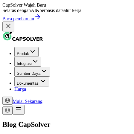
CapSolver
Wajah Baru
Selaras dengan
AI
&
berbasis data
alur kerja
Baca pembaruan
Produk
Integrasi
Sumber Daya
Dokumentasi
Harga
Mulai Sekarang
Blog CapSolver