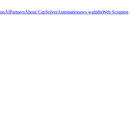
ion
AI
Partners
About CapSolver
Automation
aws waf
n8n
Web Scraping