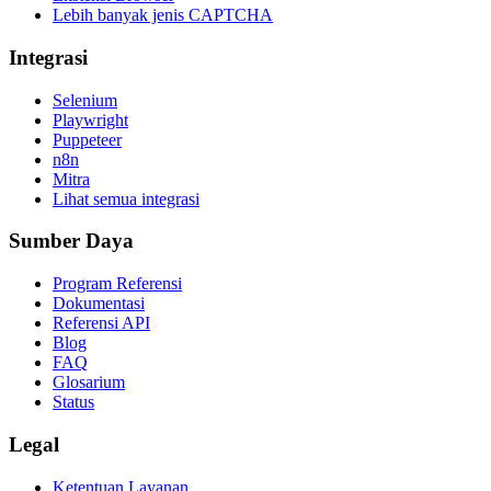
Lebih banyak jenis CAPTCHA
Integrasi
Selenium
Playwright
Puppeteer
n8n
Mitra
Lihat semua integrasi
Sumber Daya
Program Referensi
Dokumentasi
Referensi API
Blog
FAQ
Glosarium
Status
Legal
Ketentuan Layanan