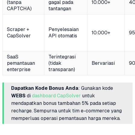
(tanpa
gagal pada
10.000+
4
CAPTCHA)
tantangan
Scraper +
Penyelesaian
10.000+
95
CapSolver
API otomatis
SaaS
Terintegrasi
pemantauan
(tidak
Bervariasi
9
enterprise
transparan)
Dapatkan Kode Bonus Anda
: Gunakan kode
WEBS
di
dashboard CapSolver
untuk
mendapatkan bonus tambahan 5% pada setiap
recharge. Sempurna untuk tim e-commerce yang
memperluas operasi pemantauan harga mereka.