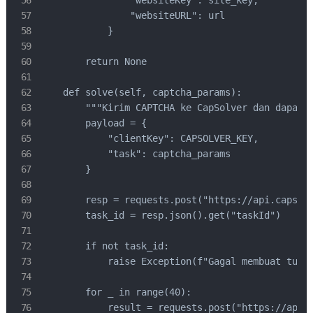
                "websiteURL": url

            }

        return None

    def solve(self, captcha_params):

        """Kirim CAPTCHA ke CapSolver dan dapatka
        payload = {

            "clientKey": CAPSOLVER_KEY,

            "task": captcha_params

        }

        resp = requests.post("https://api.capsolv
        task_id = resp.json().get("taskId")

        if not task_id:

            raise Exception(f"Gagal membuat tugas
        for _ in range(40):

            result = requests.post("https://api.c