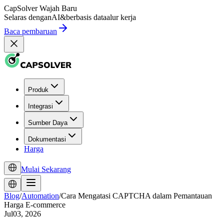
CapSolver
Wajah Baru
Selaras dengan
AI
&
berbasis data
alur kerja
Baca pembaruan
Produk
Integrasi
Sumber Daya
Dokumentasi
Harga
Mulai Sekarang
Blog
/
Automation
/
Cara Mengatasi CAPTCHA dalam Pemantauan
Harga E-commerce
Jul03, 2026