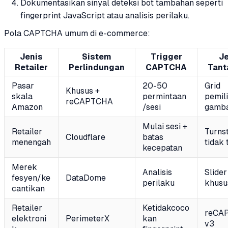
Dokumentasikan sinyal deteksi bot tambahan seperti
fingerprint JavaScript atau analisis perilaku.
Pola CAPTCHA umum di e-commerce:
Jenis
Sistem
Trigger
Je
Retailer
Perlindungan
CAPTCHA
Tant
Pasar
20-50
Grid
Khusus +
skala
permintaan
pemil
reCAPTCHA
Amazon
/sesi
gamb
Mulai sesi +
Retailer
Turnst
Cloudflare
batas
menengah
tidak 
kecepatan
Merek
Analisis
Slider
fesyen/ke
DataDome
perilaku
khusu
cantikan
Retailer
Ketidakcoco
reCA
elektroni
PerimeterX
kan
v3