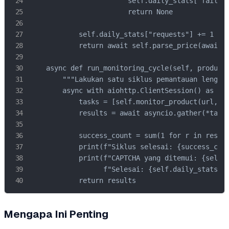
                        self.daily_stats["failed"
                        return None

            self.daily_stats["requests"] += 1

            return await self.parse_price(await r
    async def run_monitoring_cycle(self, product_
        """Lakukan satu siklus pemantauan lengkap
        async with aiohttp.ClientSession() as ses
            tasks = [self.monitor_product(url, se
            results = await asyncio.gather(*tasks
            success_count = sum(1 for r in result
            print(f"Siklus selesai: {success_coun
            print(f"CAPTCHA yang ditemui: {self.d
                  f"Selesai: {self.daily_stats['s
            return results
Mengapa Ini Penting