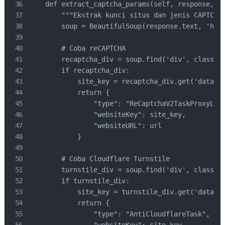
    def extract_captcha_params(self, response, ur
        """Ekstrak kunci situs dan jenis CAPTCHA 
        soup = BeautifulSoup(response.text, 'html
        # Coba reCAPTCHA

        recaptcha_div = soup.find('div', class_='
        if recaptcha_div:

            site_key = recaptcha_div.get('data-si
            return {

                "type": "ReCaptchaV2TaskProxyLess
                "websiteKey": site_key,

                "websiteURL": url

            }

        # Coba Cloudflare Turnstile

        turnstile_div = soup.find('div', class_='
        if turnstile_div:

            site_key = turnstile_div.get('data-si
            return {

                "type": "AntiCloudflareTask",

                "websiteKey": site_key,
