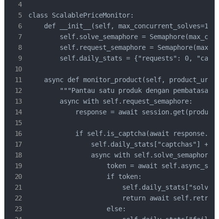
class ScalablePriceMonitor:

    def __init__(self, max_concurrent_solves=15, 
        self.solve_semaphore = Semaphore(max_conc
        self.request_semaphore = Semaphore(max_co
        self.daily_stats = {"requests": 0, "captc
    async def monitor_product(self, product_url, 
        """Pantau satu produk dengan pembatasan k
        async with self.request_semaphore:

            response = await session.get(product_
            if self.is_captcha(await response.tex
                self.daily_stats["captchas"] += 1
                async with self.solve_semaphore:

                    token = await self.async_solv
                    if token:

                        self.daily_stats["solved"
                        return await self.retry_w
                    else:
