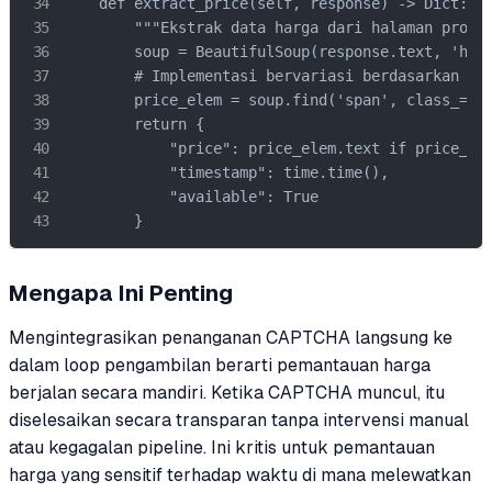
    def extract_price(self, response) -> Dict:

        """Ekstrak data harga dari halaman produk
        soup = BeautifulSoup(response.text, 'html
        # Implementasi bervariasi berdasarkan ret
        price_elem = soup.find('span', class_='pr
        return {

            "price": price_elem.text if price_ele
            "timestamp": time.time(),

            "available": True

        }
Mengapa Ini Penting
Mengintegrasikan penanganan CAPTCHA langsung ke
dalam loop pengambilan berarti pemantauan harga
berjalan secara mandiri. Ketika CAPTCHA muncul, itu
diselesaikan secara transparan tanpa intervensi manual
atau kegagalan pipeline. Ini kritis untuk pemantauan
harga yang sensitif terhadap waktu di mana melewatkan