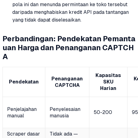
pola ini dan menunda permintaan ke toko tersebut
daripada menghabiskan kredit API pada tantangan
yang tidak dapat diselesaikan.
Perbandingan: Pendekatan Pemanta
uan Harga dan Penanganan CAPTCH
A
Kapasitas
Penanganan
K
Pendekatan
SKU
CAPTCHA
Harian
Penjelajahan
Penyelesaian
50-200
95
manual
manusia
Scraper dasar
Tidak ada —