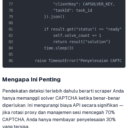
                "clientKey": CAPSOLVER_KEY,

                "taskId": task_id

            }).json()

            if result.get("status") == "ready":

                self.solve_count += 1

                return result["solution"]

            time.sleep(3)

        raise TimeoutError("Penyelesaian CAPTCHA
Mengapa Ini Penting
Pendekatan deteksi terlebih dahulu berarti scraper Anda
hanya memanggil solver CAPTCHA ketika benar-benar
diperlukan. Ini mengurangi biaya API secara signifikan —
jika rotasi proxy dan manajemen sesi mencegah 70%
CAPTCHA, Anda hanya membayar penyelesaian 30%
yang tersisa.