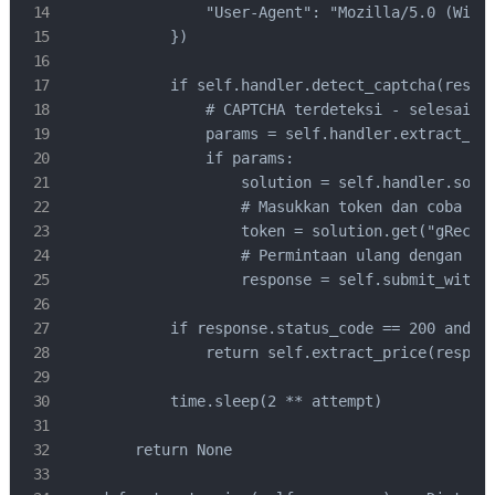
                "User-Agent": "Mozilla/5.0 (Windo
            })

            if self.handler.detect_captcha(respon
                # CAPTCHA terdeteksi - selesaikan
                params = self.handler.extract_cap
                if params:

                    solution = self.handler.solve
                    # Masukkan token dan coba lag
                    token = solution.get("gRecapt
                    # Permintaan ulang dengan tok
                    response = self.submit_with_t
            if response.status_code == 200 and no
                return self.extract_price(respons
            time.sleep(2 ** attempt)

        return None
