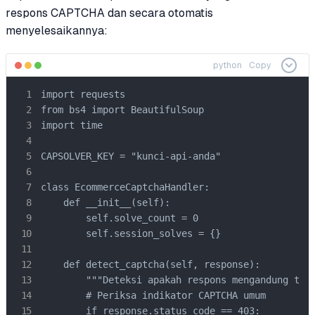
respons CAPTCHA dan secara otomatis
menyelesaikannya:
python
Copy
import requests

from bs4 import BeautifulSoup

import time

CAPSOLVER_KEY = "kunci-api-anda"

class EcommerceCaptchaHandler:

    def __init__(self):

        self.solve_count = 0

        self.session_solves = {}

    def detect_captcha(self, response):

        """Deteksi apakah respons mengandung tant
        # Periksa indikator CAPTCHA umum

        if response.status_code == 403:
