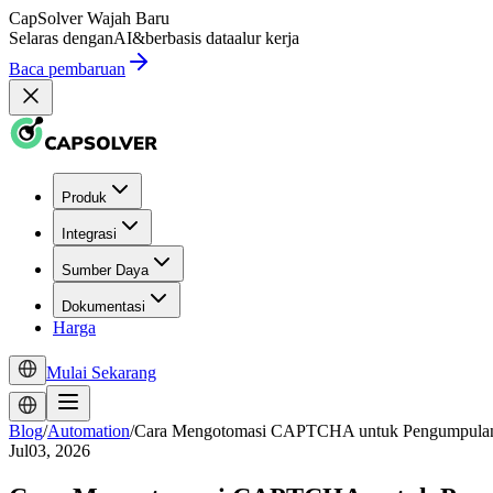
CapSolver
Wajah Baru
Selaras dengan
AI
&
berbasis data
alur kerja
Baca pembaruan
Produk
Integrasi
Sumber Daya
Dokumentasi
Harga
Mulai Sekarang
Blog
/
Automation
/
Cara Mengotomasi CAPTCHA untuk Pengumpulan
Jul03, 2026