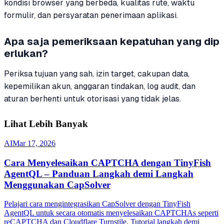
kondisi browser yang berbeda, kualitas rute, waktu
formulir, dan persyaratan penerimaan aplikasi.
Apa saja pemeriksaan kepatuhan yang dip
erlukan?
Periksa tujuan yang sah, izin target, cakupan data,
kepemilikan akun, anggaran tindakan, log audit, dan
aturan berhenti untuk otorisasi yang tidak jelas.
Lihat Lebih Banyak
AI
Mar 17, 2026
Cara Menyelesaikan CAPTCHA dengan TinyFish
AgentQL – Panduan Langkah demi Langkah
Menggunakan CapSolver
Pelajari cara mengintegrasikan CapSolver dengan TinyFish
AgentQL untuk secara otomatis menyelesaikan CAPTCHAs seperti
reCAPTCHA dan Cloudflare Turnstile. Tutorial langkah demi