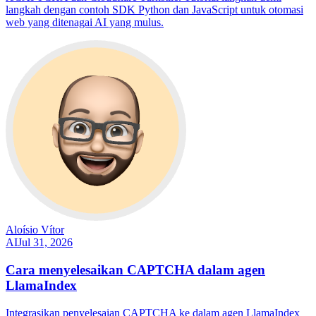
langkah dengan contoh SDK Python dan JavaScript untuk otomasi
web yang ditenagai AI yang mulus.
Aloísio Vítor
AI
Jul 31, 2026
Cara menyelesaikan CAPTCHA dalam agen
LlamaIndex
Integrasikan penyelesaian CAPTCHA ke dalam agen LlamaIndex