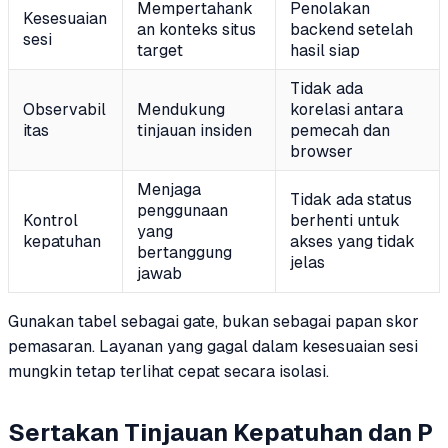
Mempertahank
Penolakan
Kesesuaian
an konteks situs
backend setelah
sesi
target
hasil siap
Tidak ada
Observabil
Mendukung
korelasi antara
itas
tinjauan insiden
pemecah dan
browser
Menjaga
Tidak ada status
penggunaan
Kontrol
berhenti untuk
yang
kepatuhan
akses yang tidak
bertanggung
jelas
jawab
Gunakan tabel sebagai gate, bukan sebagai papan skor
pemasaran. Layanan yang gagal dalam kesesuaian sesi
mungkin tetap terlihat cepat secara isolasi.
Sertakan Tinjauan Kepatuhan dan P