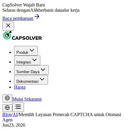
CapSolver
Wajah Baru
Selaras dengan
AI
&
berbasis data
alur kerja
Baca pembaruan
Produk
Integrasi
Sumber Daya
Dokumentasi
Harga
Mulai Sekarang
Blog
/
AI
/
Memilih Layanan Pemecah CAPTCHA untuk Otomasi
Agen
Jun23, 2026