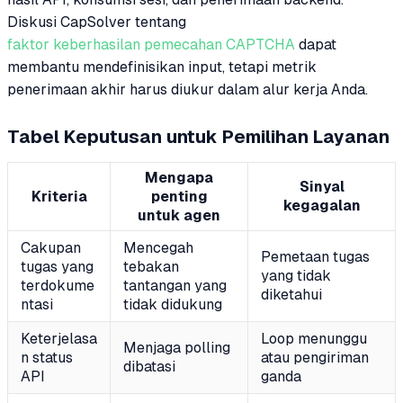
Diskusi CapSolver tentang
faktor keberhasilan pemecahan CAPTCHA
dapat
membantu mendefinisikan input, tetapi metrik
penerimaan akhir harus diukur dalam alur kerja Anda.
Tabel Keputusan untuk Pemilihan Layanan
Mengapa
Sinyal
Kriteria
penting
kegagalan
untuk agen
Cakupan
Mencegah
Pemetaan tugas
tugas yang
tebakan
yang tidak
terdokume
tantangan yang
diketahui
ntasi
tidak didukung
Keterjelasa
Loop menunggu
Menjaga polling
n status
atau pengiriman
dibatasi
API
ganda