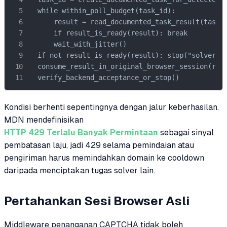
  while within_poll_budget(task_id):

      result = read_documented_task_result(task_i
      if result_is_ready(result): break

      wait_with_jitter()

  if not result_is_ready(result): stop("solver_ti
  consume_result_in_original_browser_session(resu
  verify_backend_acceptance_or_stop()
Kondisi berhenti sepentingnya dengan jalur keberhasilan.
MDN mendefinisikan
HTTP 429 Terlalu Banyak Permintaan
sebagai sinyal
pembatasan laju, jadi 429 selama pemindaian atau
pengiriman harus memindahkan domain ke cooldown
daripada menciptakan tugas solver lain.
Pertahankan Sesi Browser Asli
Middleware penanganan CAPTCHA tidak boleh