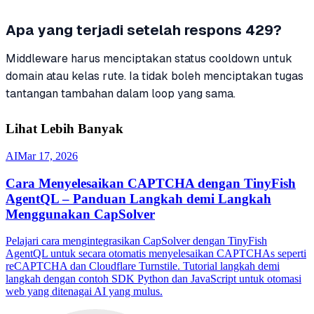
Apa yang terjadi setelah respons 429?
Middleware harus menciptakan status cooldown untuk
domain atau kelas rute. Ia tidak boleh menciptakan tugas
tantangan tambahan dalam loop yang sama.
Lihat Lebih Banyak
AI
Mar 17, 2026
Cara Menyelesaikan CAPTCHA dengan TinyFish
AgentQL – Panduan Langkah demi Langkah
Menggunakan CapSolver
Pelajari cara mengintegrasikan CapSolver dengan TinyFish
AgentQL untuk secara otomatis menyelesaikan CAPTCHAs seperti
reCAPTCHA dan Cloudflare Turnstile. Tutorial langkah demi
langkah dengan contoh SDK Python dan JavaScript untuk otomasi
web yang ditenagai AI yang mulus.