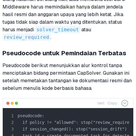
Middleware harus memindaikan hanya dalam jendela
hasil resmi dan anggaran upaya yang lebih ketat. Jika
tugas tidak siap dalam waktu yang ditentukan, status
harus menjadi
solver_timeout
atau
review_required
.
Pseudocode untuk Pemindaian Terbatas
Pseudocode berikut menunjukkan alur kontrol tanpa
menciptakan bidang permintaan CapSolver. Gunakan ini
setelah memetakan tantangan ke dokumentasi resmi dan
sebelum menulis kode berbasis bahasa.
text
Copy
pseudocode:

  if policy != "allowed": stop("review_required")
  if session_changed(): stop("session_drift")

  task_id = create_documented_task_for_detected_c