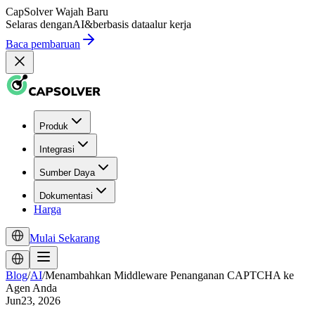
CapSolver
Wajah Baru
Selaras dengan
AI
&
berbasis data
alur kerja
Baca pembaruan
Produk
Integrasi
Sumber Daya
Dokumentasi
Harga
Mulai Sekarang
Blog
/
AI
/
Menambahkan Middleware Penanganan CAPTCHA ke
Agen Anda
Jun23, 2026