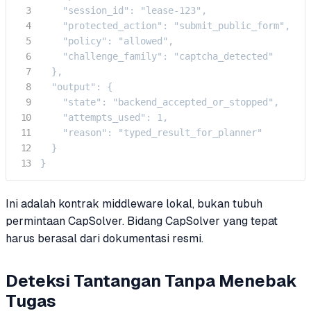
    "session_id": "lease-123",

    "protected_action": "submit_public_form",

    "policy": "allowed",

    "challenge_family": "captcha_detected"

  },

  "output": {

    "state": "backend_accepted_or_stopped",

    "attempts_used": 1,

    "reason": "typed_result_for_planner"

  }

}
Ini adalah kontrak middleware lokal, bukan tubuh
permintaan CapSolver. Bidang CapSolver yang tepat
harus berasal dari dokumentasi resmi.
Deteksi Tantangan Tanpa Menebak
Tugas