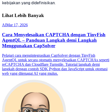
kebijakan yang didefinisikan.
Lihat Lebih Banyak
AI
Mar 17, 2026
Cara Menyelesaikan CAPTCHA dengan TinyFish
AgentQL – Panduan Langkah demi Langkah
Menggunakan CapSolver
Pelajari cara mengintegrasikan CapSolver dengan TinyFish
AgentQL untuk secara otomatis menyelesaikan CAPTCHAs seperti
reCAPTCHA dan Cloudflare Turnstile. Tutorial langkah demi
langkah dengan contoh SDK Python dan JavaScript untuk otomasi
web yang ditenagai AI yang mulus.