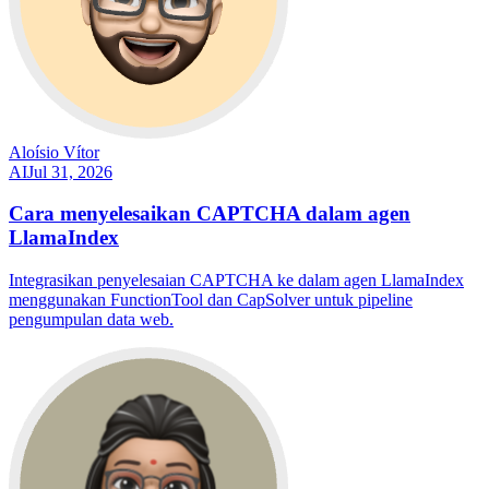
Aloísio Vítor
AI
Jul 31, 2026
Cara menyelesaikan CAPTCHA dalam agen
LlamaIndex
Integrasikan penyelesaian CAPTCHA ke dalam agen LlamaIndex
menggunakan FunctionTool dan CapSolver untuk pipeline
pengumpulan data web.