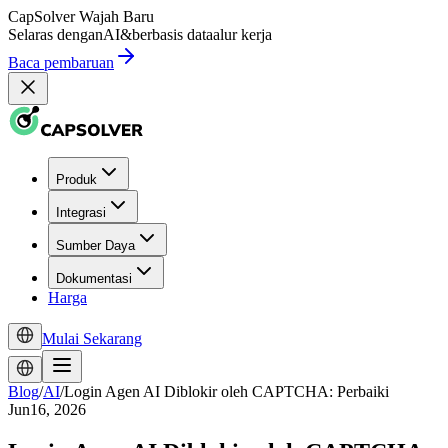
CapSolver
Wajah Baru
Selaras dengan
AI
&
berbasis data
alur kerja
Baca pembaruan
Produk
Integrasi
Sumber Daya
Dokumentasi
Harga
Mulai Sekarang
Blog
/
AI
/
Login Agen AI Diblokir oleh CAPTCHA: Perbaiki
Jun16, 2026