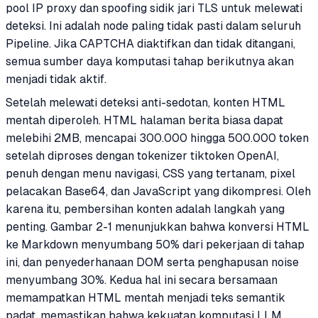
pool IP proxy dan spoofing sidik jari TLS untuk melewati
deteksi. Ini adalah node paling tidak pasti dalam seluruh
Pipeline. Jika CAPTCHA diaktifkan dan tidak ditangani,
semua sumber daya komputasi tahap berikutnya akan
menjadi tidak aktif.
Setelah melewati deteksi anti-sedotan, konten HTML
mentah diperoleh. HTML halaman berita biasa dapat
melebihi 2MB, mencapai 300.000 hingga 500.000 token
setelah diproses dengan tokenizer tiktoken OpenAI,
penuh dengan menu navigasi, CSS yang tertanam, pixel
pelacakan Base64, dan JavaScript yang dikompresi. Oleh
karena itu, pembersihan konten adalah langkah yang
penting. Gambar 2-1 menunjukkan bahwa konversi HTML
ke Markdown menyumbang 50% dari pekerjaan di tahap
ini, dan penyederhanaan DOM serta penghapusan noise
menyumbang 30%. Kedua hal ini secara bersamaan
memampatkan HTML mentah menjadi teks semantik
padat, memastikan bahwa kekuatan komputasi LLM