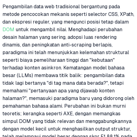
Pengambilan data web tradisional bergantung pada
metode pencocokan mekanis seperti selector CSS, XPath,
dan ekspresi reguler, yang mengunci posisi tetap dalam
DOM
untuk mengambil nilai. Menghadapi perubahan
desain halaman yang sering, adopsi luas rendering
dinamis, dan peningkatan anti-scraping berlapis,
paradigma ini telah menunjukkan kelemahan struktural
seperti biaya pemeliharaan tinggi dan "kebutaan"
terhadap konten asinkron. Kematangan model bahasa
besar (LLMs) membawa titik balik: pengambilan data
tidak lagi bertanya "di tag mana data berada?", tetapi
memahami "pertanyaan apa yang dijawab konten
halaman?", memasuki paradigma baru yang didorong oleh
pemahaman bahasa alami. Perubahan ini bukan murni
teoretis; kerangka seperti AXE, dengan memangkas
simpul DOM yang tidak relevan dan menggabungkannya
dengan model kecil untuk menghasilkan output struktur,
telah melampaui model besar dengan skor F1 88,1% pada