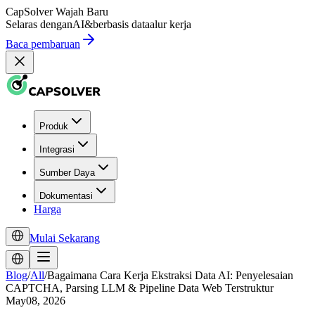
CapSolver
Wajah Baru
Selaras dengan
AI
&
berbasis data
alur kerja
Baca pembaruan
Produk
Integrasi
Sumber Daya
Dokumentasi
Harga
Mulai Sekarang
Blog
/
All
/
Bagaimana Cara Kerja Ekstraksi Data AI: Penyelesaian
CAPTCHA, Parsing LLM & Pipeline Data Web Terstruktur
May08, 2026