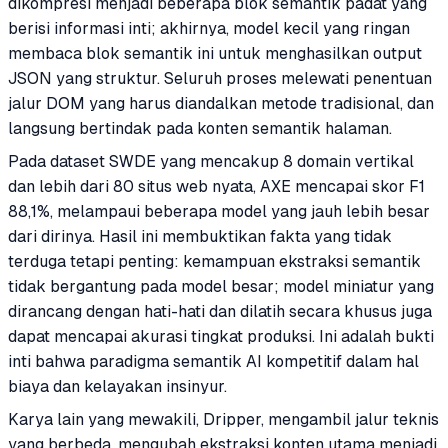
dikompresi menjadi beberapa blok semantik padat yang
berisi informasi inti; akhirnya, model kecil yang ringan
membaca blok semantik ini untuk menghasilkan output
JSON yang struktur. Seluruh proses melewati penentuan
jalur DOM yang harus diandalkan metode tradisional, dan
langsung bertindak pada konten semantik halaman.
Pada dataset SWDE yang mencakup 8 domain vertikal
dan lebih dari 80 situs web nyata, AXE mencapai skor F1
88,1%, melampaui beberapa model yang jauh lebih besar
dari dirinya. Hasil ini membuktikan fakta yang tidak
terduga tetapi penting: kemampuan ekstraksi semantik
tidak bergantung pada model besar; model miniatur yang
dirancang dengan hati-hati dan dilatih secara khusus juga
dapat mencapai akurasi tingkat produksi. Ini adalah bukti
inti bahwa paradigma semantik AI kompetitif dalam hal
biaya dan kelayakan insinyur.
Karya lain yang mewakili, Dripper, mengambil jalur teknis
yang berbeda, mengubah ekstraksi konten utama menjadi