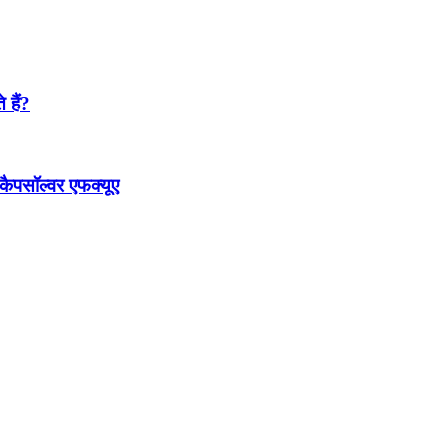
 हैं?
 कैपसॉल्वर एफक्यूए