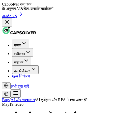
CapSolver
नया रूप
के अनुरूप
AI
&
डेटा-संचालित
वर्कफ़्लो
अपडेट पढ़ें
उत्पाद
एकीकरण
संसाधन
दस्तावेजीकरण
मूल्य निर्धारण
अभी शुरू करें
Faqs
/
AI और स्वचालन
/
AI एजेंट्स और RPA में क्या अंतर है?
May19, 2026