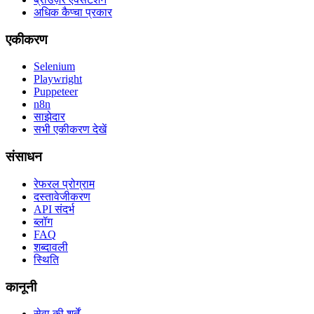
अधिक कैप्चा प्रकार
एकीकरण
Selenium
Playwright
Puppeteer
n8n
साझेदार
सभी एकीकरण देखें
संसाधन
रेफरल प्रोग्राम
दस्तावेजीकरण
API संदर्भ
ब्लॉग
FAQ
शब्दावली
स्थिति
कानूनी
सेवा की शर्तें