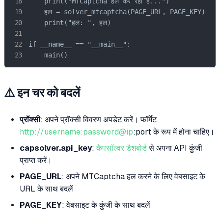
    print("MTCaptcha हल कर रहा है...")

    हल = solver_mtcaptcha(PAGE_URL, PAGE_KEY)

    print("हल: ", हल)

if __name__ == "__main__":

    main()
⚠️ इन चर को बदलें
प्रॉक्सी
: अपने प्रॉक्सी विवरण अपडेट करें। फॉर्मेट
http://username:password@ip
:port के रूप में होना चाहिए।
capsolver.api_key
:
कैपसॉल्वर डैशबोर्ड
से अपना API कुंजी
प्राप्त करें।
PAGE_URL
: अपने MTCaptcha हल करने के लिए वेबसाइट के
URL के साथ बदलें
PAGE_KEY
: वेबसाइट के कुंजी के साथ बदलें