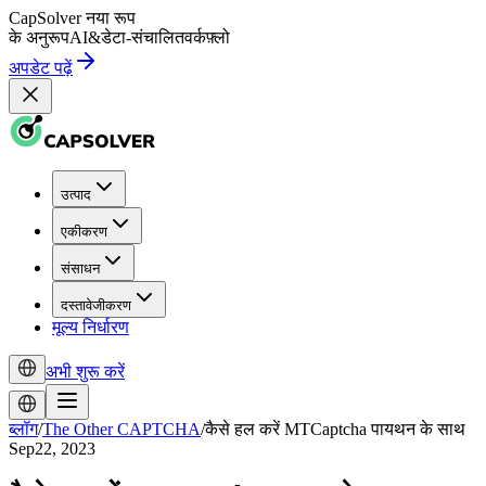
CapSolver
नया रूप
के अनुरूप
AI
&
डेटा-संचालित
वर्कफ़्लो
अपडेट पढ़ें
उत्पाद
एकीकरण
संसाधन
दस्तावेजीकरण
मूल्य निर्धारण
अभी शुरू करें
ब्लॉग
/
The Other CAPTCHA
/
कैसे हल करें MTCaptcha पायथन के साथ
Sep22, 2023