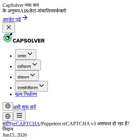
CapSolver
नया रूप
के अनुरूप
AI
&
डेटा-संचालित
वर्कफ़्लो
अपडेट पढ़ें
उत्पाद
एकीकरण
संसाधन
दस्तावेजीकरण
मूल्य निर्धारण
अभी शुरू करें
ब्लॉग
/
reCAPTCHA
/
Puppeteer reCAPTCHA v3 असफल हो रहा है?
निदान
Jun15, 2026