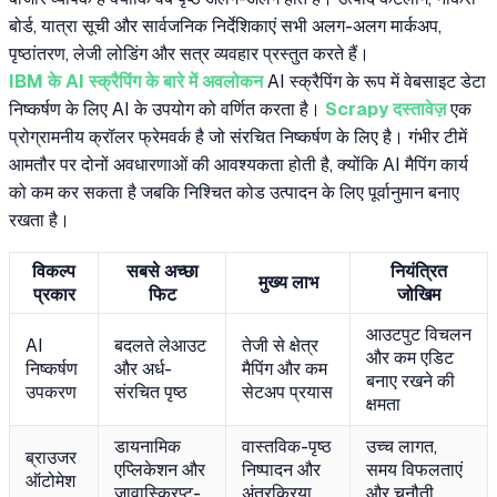
बोर्ड, यात्रा सूची और सार्वजनिक निर्देशिकाएं सभी अलग-अलग मार्कअप,
पृष्ठांतरण, लेजी लोडिंग और सत्र व्यवहार प्रस्तुत करते हैं।
IBM के AI स्क्रैपिंग के बारे में अवलोकन
AI स्क्रैपिंग के रूप में वेबसाइट डेटा
निष्कर्षण के लिए AI के उपयोग को वर्णित करता है।
Scrapy दस्तावेज़
एक
प्रोग्रामनीय क्रॉलर फ्रेमवर्क है जो संरचित निष्कर्षण के लिए है। गंभीर टीमें
आमतौर पर दोनों अवधारणाओं की आवश्यकता होती है, क्योंकि AI मैपिंग कार्य
को कम कर सकता है जबकि निश्चित कोड उत्पादन के लिए पूर्वानुमान बनाए
रखता है।
विकल्प
सबसे अच्छा
नियंत्रित
मुख्य लाभ
प्रकार
फिट
जोखिम
आउटपुट विचलन
AI
बदलते लेआउट
तेजी से क्षेत्र
और कम एडिट
निष्कर्षण
और अर्ध-
मैपिंग और कम
बनाए रखने की
उपकरण
संरचित पृष्ठ
सेटअप प्रयास
क्षमता
डायनामिक
वास्तविक-पृष्ठ
उच्च लागत,
ब्राउजर
एप्लिकेशन और
निष्पादन और
समय विफलताएं
ऑटोमेश
जावास्क्रिप्ट-
अंतरक्रिया
और चुनौती