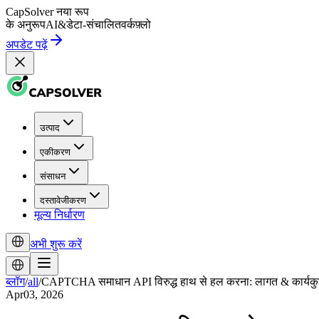
CapSolver
नया रूप
के अनुरूप
AI
&
डेटा-संचालित
वर्कफ़्लो
अपडेट पढ़ें
उत्पाद
एकीकरण
संसाधन
दस्तावेजीकरण
मूल्य निर्धारण
अभी शुरू करें
ब्लॉग
/
all
/
CAPTCHA समाधान API विरुद्ध हाथ से हल करना: लागत & कार्यक
Apr03, 2026