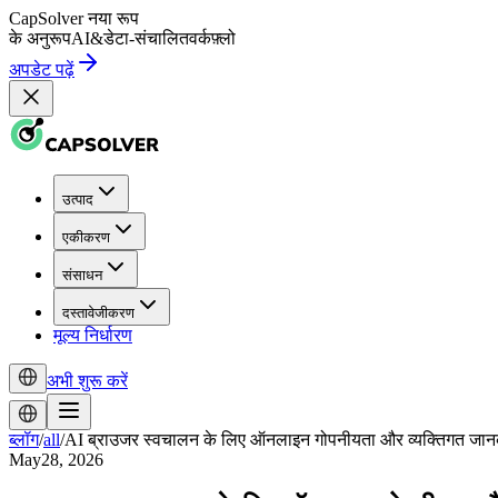
CapSolver
नया रूप
के अनुरूप
AI
&
डेटा-संचालित
वर्कफ़्लो
अपडेट पढ़ें
उत्पाद
एकीकरण
संसाधन
दस्तावेजीकरण
मूल्य निर्धारण
अभी शुरू करें
ब्लॉग
/
all
/
AI ब्राउजर स्वचालन के लिए ऑनलाइन गोपनीयता और व्यक्तिगत जानक
May28, 2026