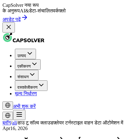
CapSolver
नया रूप
के अनुरूप
AI
&
डेटा-संचालित
वर्कफ़्लो
अपडेट पढ़ें
उत्पाद
एकीकरण
संसाधन
दस्तावेजीकरण
मूल्य निर्धारण
अभी शुरू करें
ब्लॉग
/
all
/
हाउ टू सॉल्व क्लाउडफ़्लेयर टर्नस्टाइल वाहन डेटा ऑटोमेशन में
Apr16, 2026