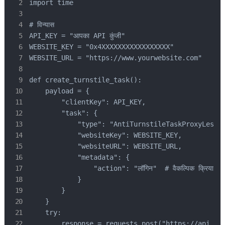
import time

# विन्यास

API_KEY = "आपका API कुंजी"

WEBSITE_KEY = "0x4XXXXXXXXXXXXXXXXX"

WEBSITE_URL = "https://www.yourwebsite.com"

def create_turnstile_task():

    payload = {

        "clientKey": API_KEY,

        "task": {

            "type": "AntiTurnstileTaskProxyLess",
            "websiteKey": WEBSITE_KEY,

            "websiteURL": WEBSITE_URL,

            "metadata": {

                "action": "लॉगिन"  # वैकल्पिक क्रिया पैराम
            }

        }

    }

    try:

        response = requests.post("https://api.cap