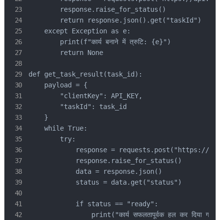
        response.raise_for_status()

        return response.json().get("taskId")

    except Exception as e:

        print(f"कार्य बनाने में त्रुटि: {e}")

        return None

def get_task_result(task_id):

    payload = {

        "clientKey": API_KEY,

        "taskId": task_id

    }

    while True:

        try:

            response = requests.post("https://api
            response.raise_for_status()

            data = response.json()

            status = data.get("status")

            if status == "ready":

                print("कार्य सफलतापूर्वक हल कर दिया गया!"