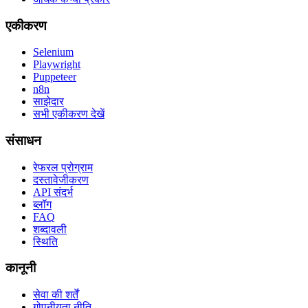
एकीकरण
Selenium
Playwright
Puppeteer
n8n
साझेदार
सभी एकीकरण देखें
संसाधन
रेफरल प्रोग्राम
दस्तावेजीकरण
API संदर्भ
ब्लॉग
FAQ
शब्दावली
स्थिति
कानूनी
सेवा की शर्तें
गोपनीयता नीति