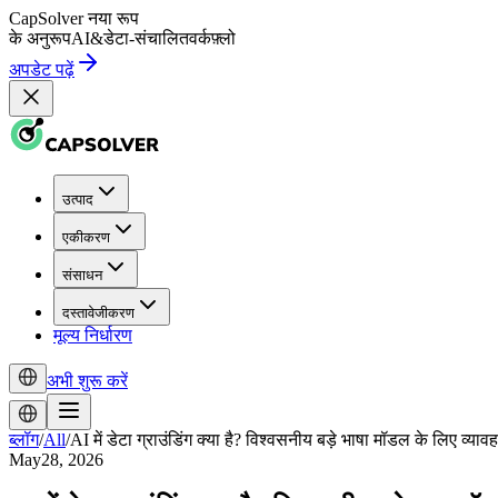
CapSolver
नया रूप
के अनुरूप
AI
&
डेटा-संचालित
वर्कफ़्लो
अपडेट पढ़ें
उत्पाद
एकीकरण
संसाधन
दस्तावेजीकरण
मूल्य निर्धारण
अभी शुरू करें
ब्लॉग
/
All
/
AI में डेटा ग्राउंडिंग क्या है? विश्वसनीय बड़े भाषा मॉडल के लिए व्या
May28, 2026