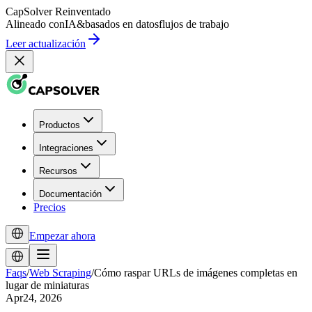
CapSolver
Reinventado
Alineado con
IA
&
basados en datos
flujos de trabajo
Leer actualización
Productos
Integraciones
Recursos
Documentación
Precios
Empezar ahora
Faqs
/
Web Scraping
/
Cómo raspar URLs de imágenes completas en
lugar de miniaturas
Apr24, 2026