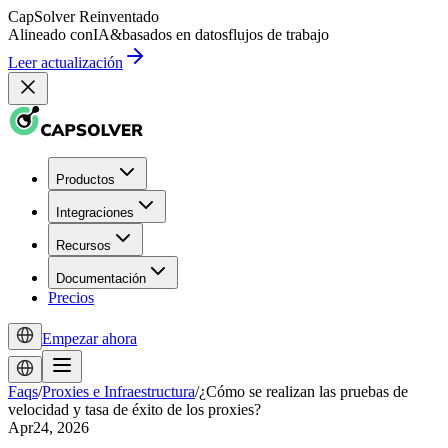
CapSolver
Reinventado
Alineado con
IA
&
basados en datos
flujos de trabajo
Leer actualización
Productos
Integraciones
Recursos
Documentación
Precios
Empezar ahora
Faqs
/
Proxies e Infraestructura
/
¿Cómo se realizan las pruebas de
velocidad y tasa de éxito de los proxies?
Apr24, 2026